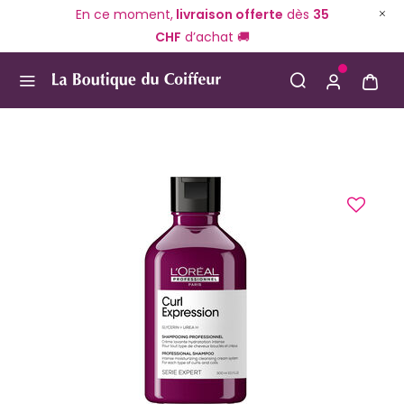
En ce moment,
livraison offerte
dès
35
CHF
d’achat 🚚
Use Up and Down arrow keys to navigate search result