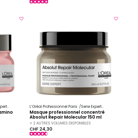
xpert
Vitamino Color
L’Oréal Professionnel Paris
Serie Expert
Absolut Repair M
tamino
Masque professionnel concentré
Absolut Repair Molecular 150 ml
+ 2 AUTRES VOLUMES DISPONIBLES
CHF 24,30