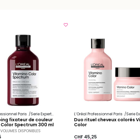
fessionnel Paris
Serie Expert
Vitamino Color Spectrum
L’Oréal Professionnel Paris
Serie E
ng fixateur de couleur
Duo rituel cheveux colorés 
 Color Spectrum 300 ml
Color
 VOLUMES DISPONIBLES
5
CHF 45,25