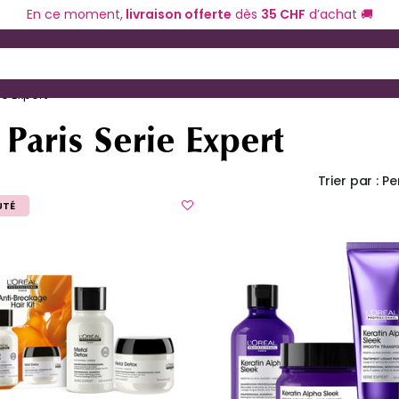
En ce moment,
livraison offerte
dès
35 CHF
d’achat 🚚
ériel de coiffure
Coloration et technique
 and Down arrow keys to navigate search results.
ie Expert
 Paris Serie Expert
Trier par :
Pe
UTÉ