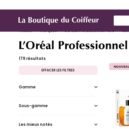
Marques
Produit de coiffure
Mat
Use Up
Accueil
Marques
L’Oréal Professionnel Paris
Ser
L’Oréal Professionnel
179 résultats
NOUVEA
EFFACER LES FILTRES
Gamme
Sous-gamme
Les mieux notés