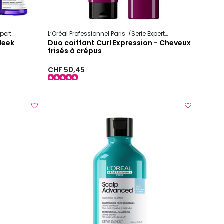
xpert
Keratin Alpha Sleek
L’Oréal Professionnel Paris
Serie Expert
Curl Expression
Sleek
Duo coiffant Curl Expression - Cheveux
frisés à crépus
CHF 50,45