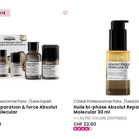
UTÉ
fessionnel Paris
Serie Expert
Absolut Repair Molecular
L’Oréal Professionnel Paris
Serie E
réparation & force Absolut
Huile bi-phase Absolut Repa
olecular
Molecular 30 ml
+ 1 AUTRE VOLUME DISPONIBLE
0
CHF 22,60