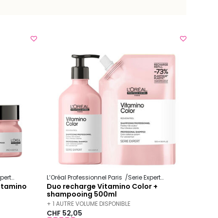
xpert
Vitamino Color
L’Oréal Professionnel Paris
Serie Expert
Vitamino Color
Vitamino
Duo recharge Vitamino Color +
shampooing 500ml
+ 1 AUTRE VOLUME DISPONIBLE
CHF 52,05