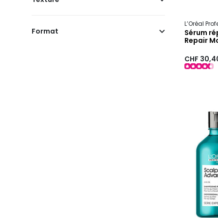
L’Oréal Pro
Format
Sérum rép
Repair M
CHF 30,4