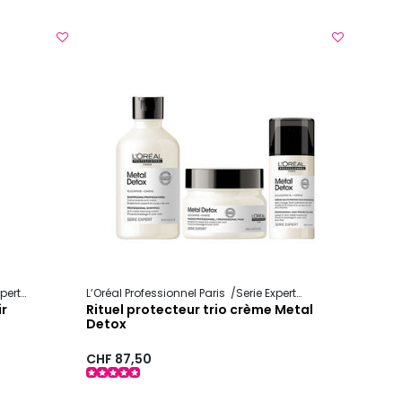
xpert
Absolut Repair Molecular
L’Oréal Professionnel Paris
Serie Expert
Metal Detox
ir
Rituel protecteur trio crème Metal
Detox
CHF 87,50