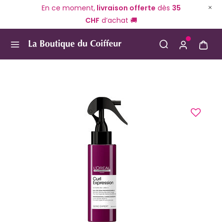
En ce moment,
livraison offerte
dès
35
CHF
d’achat 🚚
Use Up and Down arrow keys to navigate search result