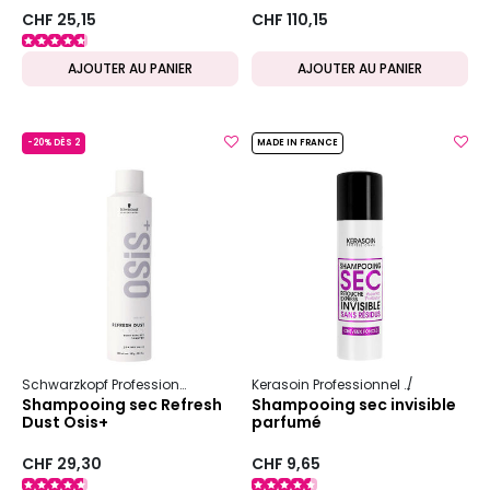
CHF 25,15
CHF 110,15
AJOUTER AU PANIER
AJOUTER AU PANIER
-20% DÈS 2
MADE IN FRANCE
Schwarzkopf Professional
Osis+
Shampooing sec
Kerasoin Professionnel
Shampooing
Shampooing sec Refresh
Shampooing sec invisible
Dust Osis+
parfumé
CHF 29,30
CHF 9,65