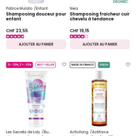
Patrice Mulato
Enfant
Neia
Shampooing douceur pour
Shampooing fraicheur cuir
enfant
chevelu à tendance
grasse
CHF 23,55
CHF 19,15
AJOUTER AU PANIER
AJOUTER AU PANIER
2= -20%, 3 = -30%
BEST-SELLER
MADE IN FRANCE
GREEN
Les Secrets de Loly
Bubble
Activilong
Actiforce