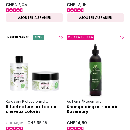
CHF 27,05
CHF 17,05
AJOUTER AU PANIER
AJOUTER AU PANIER
MADE IN FRANCE
GREEN
2 = -20 %, 3 = -30 %
Kerasoin Professionnel
Nature
Protecteur Couleur
As I Am
Rosemary
Rituel nature protecteur
Shampooing au romarin
cheveux colorés
Rosemary
Prix ​​réduit de
to
CHF 39,15
CHF 14,60
CHF 48,95