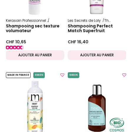
Kerasoin Professionnel
Shampooing et soin capillaire
Les Secrets de Loly
The Weightless Program
Hydratation 
Shampooing sec texture
Shampooing Perfect
volumateur
Match Superfruit
CHF 10,65
CHF 16,40
AJOUTER AU PANIER
AJOUTER AU PANIER
MADE IN FRANCE
GREEN
GREEN