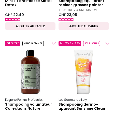
Mini kit anti-casse Metal
Shampooing équilibrant
Detox
racines grasses pointes
sèches 200ml
+ 1 AUTRE VOLUME DISPONIBLE
CHF 22,40
CHF 23,05
AJOUTER AU PANIER
AJOUTER AU PANIER
2+1 OFFERT
MADE IN FRANCE
2= -20%, 3 = -30%
BEST-SELLER
Eugene Perma Professionnel
Collections Nature
Les Secrets de Loly
Volume
Shampooing volumateur
Shampooing dermo-
Collections Nature
apaisant Sunshine Clean