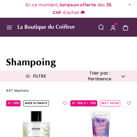
En ce moment,
livraison offerte
dès
35
CHF
d’achat 🚚
Use Up and Down arrow keys to navigate search result
Shampoing
Trier par :
FILTRE
Pertinence
647 résultats
2 = -20%
MADE IN FRANCE
2= -20%, 3 = -30%
BEST-SELLER