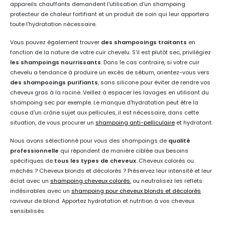
appareils chauffants demandent l'utilisation d'un shampoing
protecteur de chaleur fortifiant et un produit de soin qui leur apportera
toute l'hydratation nécessaire.
Vous pouvez également trouver
des shampooings traitants
en
fonction de la nature de votre cuir chevelu. S'il est plutôt sec, privilégiez
les shampoings nourrissants
. Dans le cas contraire, si votre cuir
chevelu a tendance à produire un excès de sébum, orientez-vous vers
des shampooings purifiants
, sans silicone pour éviter de rendre vos
cheveux gras à la racine. Veillez à espacer les lavages en utilisant du
shampoing sec par exemple. Le manque d'hydratation peut être la
cause d'un crâne sujet aux pellicules, il est nécessaire, dans cette
situation, de vous procurer un
shampoing anti-pelliculaire
et hydratant.
Nous avons sélectionné pour vous des shampoings de
qualité
professionnelle
qui répondent de manière ciblée aux besoins
spécifiques de
tous les types de cheveux
. Cheveux colorés ou
méchés ? Cheveux blonds et décolorés ? Préservez leur intensité et leur
éclat avec un
shampoing cheveux colorés
, ou neutralisez les reflets
indésirables avec un
shampoing pour cheveux blonds et décolorés
raviveur de blond. Apportez hydratation et nutrition à vos cheveux
sensibilisés.