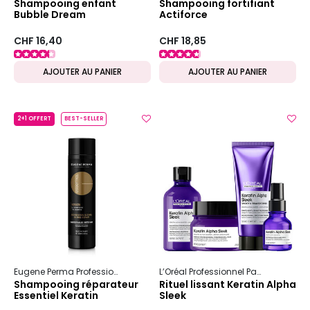
Shampooing enfant
Shampooing fortifiant
Bubble Dream
Actiforce
CHF 16,40
CHF 18,85
AJOUTER AU PANIER
AJOUTER AU PANIER
2+1 OFFERT
BEST-SELLER
Eugene Perma Professionnel
Essentiel
Keratin
L’Oréal Professionnel Paris
Serie Ex
Shampooing réparateur
Rituel lissant Keratin Alpha
Essentiel Keratin
Sleek