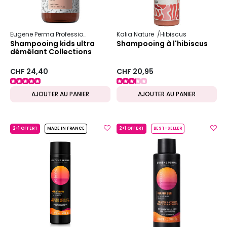
Eugene Perma Professionnel
Collections Nature
Kalia Nature
Hibiscus
Kids
Shampooing kids ultra
Shampooing à l'hibiscus
démêlant Collections
Nature
CHF 24,40
CHF 20,95
AJOUTER AU PANIER
AJOUTER AU PANIER
2+1 OFFERT
MADE IN FRANCE
2+1 OFFERT
BEST-SELLER