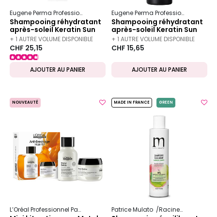
Eugene Perma Professionnel
Essentiel
Keratin Sun
Eugene Perma Professionnel
Essen
Shampooing réhydratant
Shampooing réhydratant
après-soleil Keratin Sun
après-soleil Keratin Sun
250 ml
100 ml
+ 1 AUTRE VOLUME DISPONIBLE
+ 1 AUTRE VOLUME DISPONIBLE
CHF 25,15
CHF 15,65
AJOUTER AU PANIER
AJOUTER AU PANIER
NOUVEAUTÉ
MADE IN FRANCE
GREEN
L’Oréal Professionnel Paris
Serie Expert
Patrice Mulato
Metal Detox
Racines grasses pointes sèches