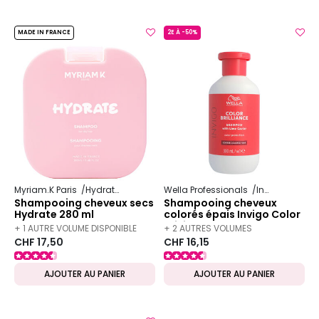
MADE IN FRANCE
2E À -50%
Myriam.K Paris
Hydrate
Wella Professionals
Invigo
Color 
Shampooing cheveux secs
Shampooing cheveux
Hydrate 280 ml
colorés épais Invigo Color
Brilliance 300ml
+ 1 AUTRE VOLUME DISPONIBLE
+ 2 AUTRES VOLUMES
CHF 17,50
CHF 16,15
DISPONIBLES
AJOUTER AU PANIER
AJOUTER AU PANIER