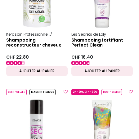
Kerasoin Professionnel
Nature
Reconstructeur et nourrissant
Les Secrets de Loly
Shampooing
Shampooing fortifiant
reconstructeur cheveux
Perfect Clean
très abîmés Gamme
Nature
CHF 22,80
CHF 16,40
AJOUTER AU PANIER
AJOUTER AU PANIER
BEST-SELLER
MADE IN FRANCE
2= -20%, 3 = -30%
BEST-SELLER