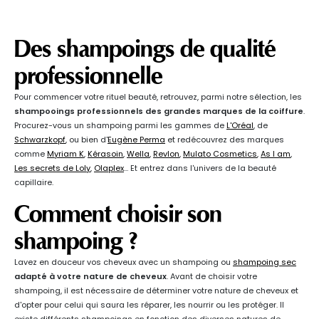
Des shampoings de qualité
professionnelle
Pour commencer votre rituel beauté, retrouvez, parmi notre sélection, les
shampooings professionnels des grandes marques de la coiffure
.
Procurez-vous un shampoing parmi les gammes de
L'Oréal
, de
Schwarzkopf
, ou bien d'
Eugène Perma
et redécouvrez des marques
comme
Myriam K
,
Kérasoin
,
Wella
,
Revlon
,
Mulato Cosmetics
,
As I am
,
Les secrets de Loly
,
Olaplex
… Et entrez dans l'univers de la beauté
capillaire.
Comment choisir son
shampoing ?
Lavez en douceur vos cheveux avec un shampoing ou
shampoing sec
adapté à votre nature de cheveux
. Avant de choisir votre
shampoing, il est nécessaire de déterminer votre nature de cheveux et
d'opter pour celui qui saura les réparer, les nourrir ou les protéger. Il