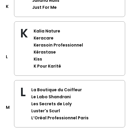
Juliana Nails
K
Just For Me
K
Kalia Nature
Keracare
Kerasoin Professionnel
Kérastase
L
Kiss
K Pour Karité
L
La Boutique du Coiffeur
Le Labo Shandrani
Les Secrets de Loly
M
Luster's Scurl
L’Oréal Professionnel Paris