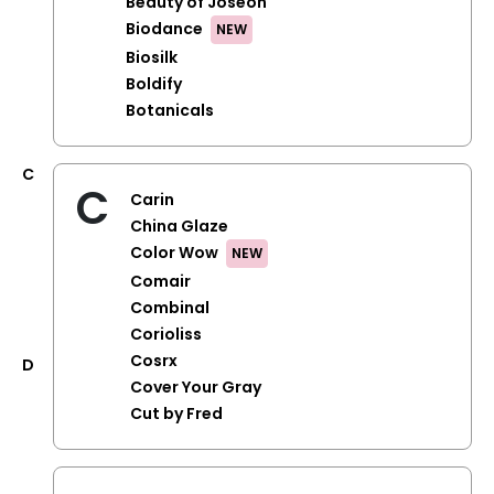
Beauty of Joseon
Biodance
NEW
Biosilk
Boldify
Botanicals
C
C
Carin
China Glaze
Color Wow
NEW
Comair
Combinal
Corioliss
Cosrx
D
Cover Your Gray
Cut by Fred