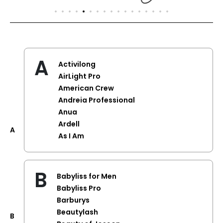
A
Activilong
AirLight Pro
American Crew
Andreia Professional
Anua
Ardell
A
As I Am
B
Babyliss for Men
Babyliss Pro
Barburys
Beautylash
B