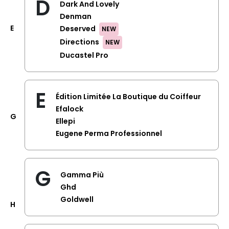
D
Dark And Lovely
Denman
E
Deserved
NEW
Directions
NEW
Ducastel Pro
E
Édition Limitée La Boutique du Coiffeur
Efalock
G
Ellepi
Eugene Perma Professionnel
G
Gamma Più
Ghd
Goldwell
H