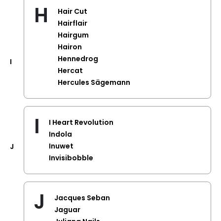
H
Hair Cut
Hairflair
Hairgum
Hairon
Hennedrog
I
Hercat
Hercules Sägemann
I
I Heart Revolution
Indola
Inuwet
J
Invisibobble
J
Jacques Seban
Jaguar