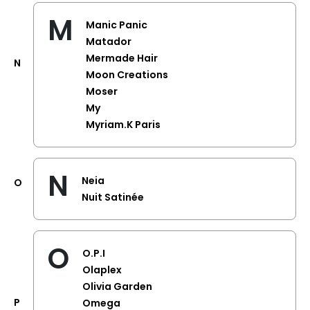
M
Manic Panic
Matador
Mermade Hair
N
Moon Creations
Moser
My
Myriam.K Paris
N
Neia
O
Nuit Satinée
O
O.P.I
Olaplex
Olivia Garden
P
Omega