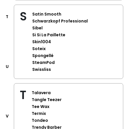
S
Satin Smooth
T
Schwarzkopf Professional
Sibel
Si Si La Paillette
Skin1004
Soteix
Spongellé
SteamPod
U
Swissliss
T
Talavera
Tangle Teezer
Tee Wax
Termix
V
Tondeo
Trendy Barber