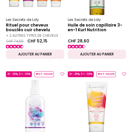
Les Secrets de Loly
Les Secrets de Loly
Rituel pour cheveux
Huile de soin capillaire 3-
bouclés cuir chevelu
en-1 Kurl Nutrition
sensible
+ 2 AUTRES TYPES DE CHEVEUX
Prix ​​réduit de
to
CHF 52,15
CHF 28,60
CHF 74,55
DISPONIBLES
AJOUTER AU PANIER
AJOUTER AU PANIER
2= -20%, 3 = -30%
BEST-SELLER
2= -20%, 3 = -30%
BEST-SELLER