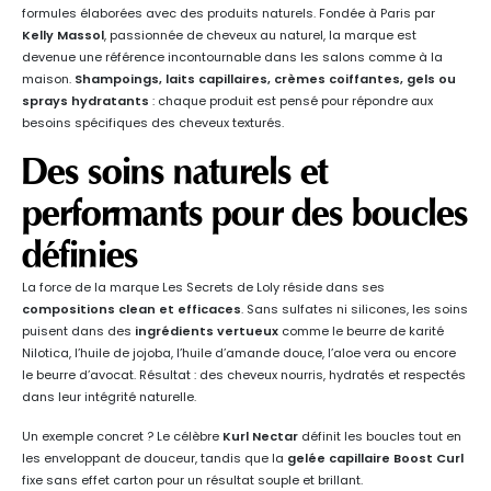
formules élaborées avec des produits naturels. Fondée à Paris par
Kelly Massol
, passionnée de cheveux au naturel, la marque est
devenue une référence incontournable dans les salons comme à la
maison.
Shampoings, laits capillaires, crèmes coiffantes, gels ou
sprays hydratants
: chaque produit est pensé pour répondre aux
besoins spécifiques des cheveux texturés.
Des soins naturels et
performants pour des boucles
définies
La force de la marque Les Secrets de Loly réside dans ses
compositions clean et efficaces
. Sans sulfates ni silicones, les soins
puisent dans des
ingrédients vertueux
comme le beurre de karité
Nilotica, l’huile de jojoba, l’huile d’amande douce, l’aloe vera ou encore
le beurre d’avocat. Résultat : des cheveux nourris, hydratés et respectés
dans leur intégrité naturelle.
Un exemple concret ? Le célèbre
Kurl Nectar
définit les boucles tout en
les enveloppant de douceur, tandis que la
gelée capillaire Boost Curl
fixe sans effet carton pour un résultat souple et brillant.