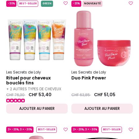
-30%
BEST-SELLER
GREEN
-20%
NOUVEAUTÉ
Les Secrets de Loly
Les Secrets de Loly
Rituel pour cheveux
Duo Pink Power
bouclés fins
+ 2 AUTRES TYPES DE CHEVEUX
Prix ​​réduit de
to
CHF 53,40
Prix ​​réduit de
to
CHF 51,05
CHF 76,30
CHF 63,85
DISPONIBLES
AJOUTER AU PANIER
AJOUTER AU PANIER
2= -20%, 3 = -30%
BEST-SELLER
2= -20%, 3 = -30%
BEST-SELLER