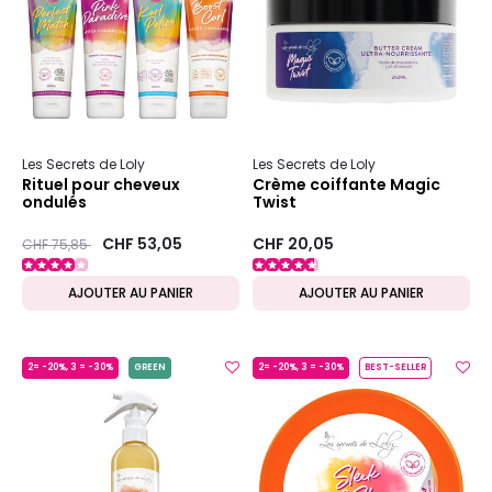
Les Secrets de Loly
Les Secrets de Loly
Rituel pour cheveux
Crème coiffante Magic
ondulés
Twist
Prix ​​réduit de
to
CHF 53,05
CHF 20,05
CHF 75,85
AJOUTER AU PANIER
AJOUTER AU PANIER
2= -20%, 3 = -30%
GREEN
2= -20%, 3 = -30%
BEST-SELLER