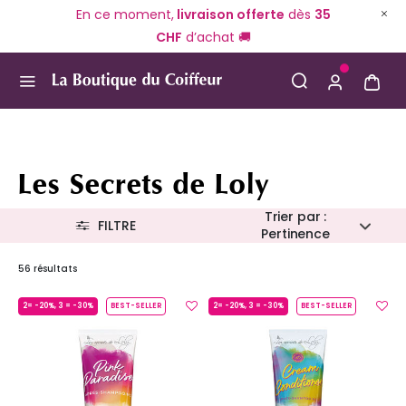
En ce moment,
livraison offerte
dès
35
CHF
d’achat 🚚
Use Up and Down arrow keys to navigate search result
Les Secrets de Loly
Trier par :
FILTRE
Pertinence
56 résultats
2= -20%, 3 = -30%
BEST-SELLER
2= -20%, 3 = -30%
BEST-SELLER