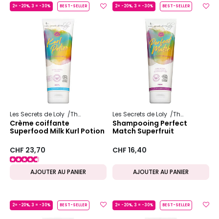
2= -20%, 3 = -30%
BEST-SELLER
2= -20%, 3 = -30%
BEST-SELLER
Les Secrets de Loly
The Weightless Program
Les Secrets de Loly
The Weightless Program
Crème coiffante
Shampooing Perfect
Superfood Milk Kurl Potion
Match Superfruit
CHF 23,70
CHF 16,40
AJOUTER AU PANIER
AJOUTER AU PANIER
2= -20%, 3 = -30%
BEST-SELLER
2= -20%, 3 = -30%
BEST-SELLER