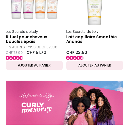
Les Secrets de Loly
Les Secrets de Loly
Rituel pour cheveux
Lait capillaire Smoothie
bouclés épais
Ananas
+ 2 AUTRES TYPES DE CHEVEUX
Prix ​​réduit de
to
CHF 51,70
CHF 22,50
CHF 73,90
DISPONIBLES
AJOUTER AU PANIER
AJOUTER AU PANIER