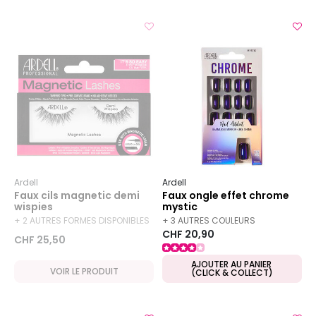
Ardell
Ardell
Faux cils magnetic demi
Faux ongle effet chrome
wispies
mystic
+ 2 AUTRES FORMES DISPONIBLES
+ 3 AUTRES COULEURS
CHF 20,90
DISPONIBLES
CHF 25,50
AJOUTER AU PANIER
VOIR LE PRODUIT
(CLICK & COLLECT)