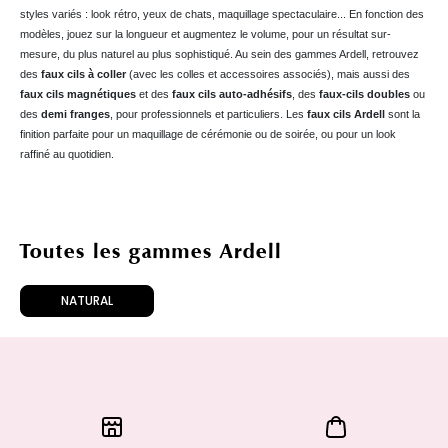
styles variés : look rétro, yeux de chats, maquillage spectaculaire... En fonction des
modèles, jouez sur la longueur et augmentez le volume, pour un résultat sur-
mesure, du plus naturel au plus sophistiqué. Au sein des gammes Ardell, retrouvez
des
faux cils à coller
(avec les colles et accessoires associés), mais aussi des
faux cils magnétiques
et des
faux cils auto-adhésifs
, des
faux-cils doubles
ou
des
demi franges
, pour professionnels et particuliers. Les
faux cils Ardell
sont la
finition parfaite pour un maquillage de cérémonie ou de soirée, ou pour un look
raffiné au quotidien.
Toutes les gammes Ardell
NATURAL