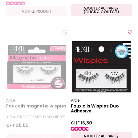
AJOUTER AU PANIER
VOIR LE PRODUIT
(CLICK & COLLECT)
Ardell
Ardell
Faux cils magnetic wispies
Faux cils Wispies Duo
Adhesive
+ 2 AUTRES FORMES DISPONIBLES
CHF 16,80
CHF 25,50
AJOUTER AU PANIER