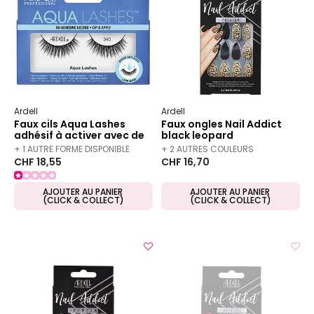
Ardell
Ardell
Faux cils Aqua Lashes
Faux ongles Nail Addict
adhésif à activer avec de
black leopard
l'eau 340
+ 1 AUTRE FORME DISPONIBLE
+ 2 AUTRES COULEURS
CHF 18,55
CHF 16,70
DISPONIBLES
AJOUTER AU PANIER
AJOUTER AU PANIER
(CLICK & COLLECT)
(CLICK & COLLECT)