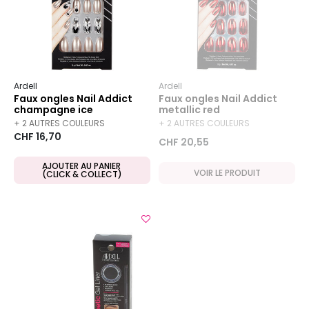
Ardell
Ardell
Faux ongles Nail Addict
Faux ongles Nail Addict
champagne ice
metallic red
+ 2 AUTRES COULEURS
+ 2 AUTRES COULEURS
CHF 16,70
DISPONIBLES
DISPONIBLES
CHF 20,55
AJOUTER AU PANIER
VOIR LE PRODUIT
(CLICK & COLLECT)