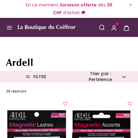
En ce moment,
livraison offerte
dès
35
CHF
d’achat 🚚
Use Up and Down arrow keys to navigate search result
Ardell
Trier par :
FILTRE
Pertinence
28 résultats