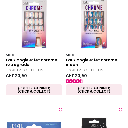
Ardell
Ardell
Faux ongle effet chrome
Faux ongle effet chrome
retrograde
moon
+ 3 AUTRES COULEURS
+ 3 AUTRES COULEURS
CHF 20,90
CHF 20,90
DISPONIBLES
DISPONIBLES
AJOUTER AU PANIER
AJOUTER AU PANIER
(CLICK & COLLECT)
(CLICK & COLLECT)