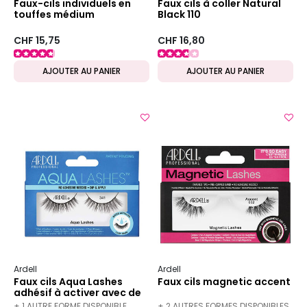
Faux-cils individuels en
Faux cils à coller Natural
touffes médium
Black 110
CHF 15,75
CHF 16,80
AJOUTER AU PANIER
AJOUTER AU PANIER
Ardell
Ardell
Faux cils Aqua Lashes
Faux cils magnetic accent
adhésif à activer avec de
l'eau 341
+ 1 AUTRE FORME DISPONIBLE
+ 2 AUTRES FORMES DISPONIBLES