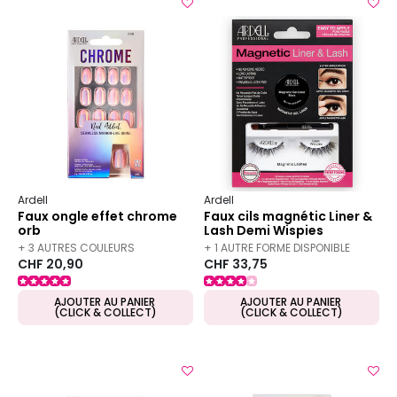
Ardell
Ardell
Faux ongle effet chrome
Faux cils magnétic Liner &
orb
Lash Demi Wispies
+ 3 AUTRES COULEURS
+ 1 AUTRE FORME DISPONIBLE
CHF 20,90
CHF 33,75
DISPONIBLES
AJOUTER AU PANIER
AJOUTER AU PANIER
(CLICK & COLLECT)
(CLICK & COLLECT)