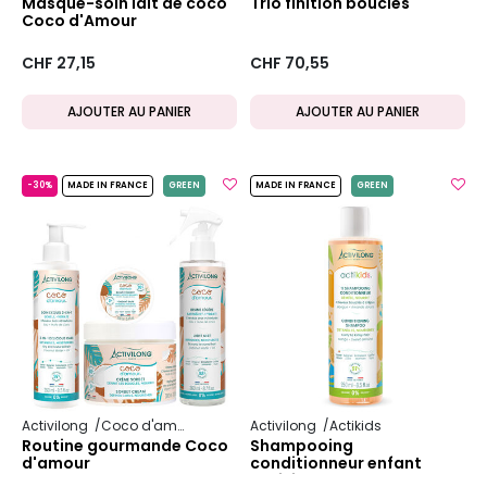
Masque-soin lait de coco
Trio finition boucles
Coco d'Amour
CHF 27,15
CHF 70,55
AJOUTER AU PANIER
AJOUTER AU PANIER
-30%
MADE IN FRANCE
GREEN
MADE IN FRANCE
GREEN
Activilong
Coco d'amour
Activilong
Actikids
Routine gourmande Coco
Shampooing
d'amour
conditionneur enfant
Actikids