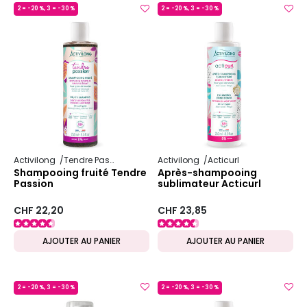
2 = -20 %, 3 = -30 %
2 = -20 %, 3 = -30 %
MADE IN FRANCE
MADE IN FRANCE
Activilong
Tendre Passion
Activilong
Acticurl
Shampooing fruité Tendre
Après-shampooing
Passion
sublimateur Acticurl
CHF 22,20
CHF 23,85
AJOUTER AU PANIER
AJOUTER AU PANIER
2 = -20 %, 3 = -30 %
2 = -20 %, 3 = -30 %
MADE IN FRANCE
MADE IN FRANCE