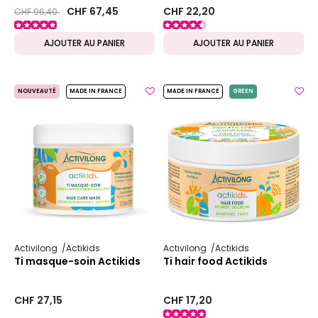
Prix ​​réduit de
to
CHF 67,45
CHF 22,20
CHF 96,40
AJOUTER AU PANIER
AJOUTER AU PANIER
NOUVEAUTÉ
MADE IN FRANCE
MADE IN FRANCE
GREEN
Activilong
Actikids
Activilong
Actikids
Ti masque-soin Actikids
Ti hair food Actikids
CHF 27,15
CHF 17,20