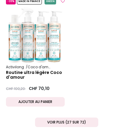
-30%
MADE IN FRANCE
GREEN
Activilong
Coco d'amour
Routine ultra légère Coco
d'amour
Prix ​​réduit de
to
CHF 70,10
CHF 100,20
AJOUTER AU PANIER
VOIR PLUS (27 SUR 72)