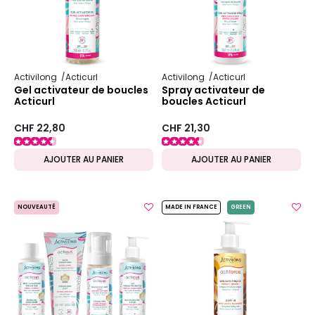
Activilong
Acticurl
Activilong
Acticurl
Gel activateur de boucles
Spray activateur de
Acticurl
boucles Acticurl
CHF 22,80
CHF 21,30
AJOUTER AU PANIER
AJOUTER AU PANIER
NOUVEAUTÉ
MADE IN FRANCE
GREEN