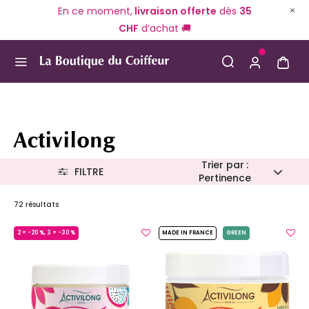
En ce moment,
livraison offerte
dès
35
CHF
d’achat 🚚
Use Up and Down arrow keys to navigate search result
Activilong
Trier par :
FILTRE
Pertinence
72 résultats
2 = -20 %, 3 = -30 %
MADE IN FRANCE
GREEN
MADE IN FRANCE