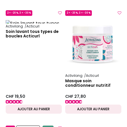
2 = -20 %, 3 = -30 %
2 = -20 %, 3 = -30 %
MADE IN FRANCE
MADE IN FRANCE
Activilong
Acticurl
Soin lavant tous types de
boucles Acticurl
Activilong
Acticurl
Masque soin
conditionneur nutritif
Acticurl
CHF 19,50
CHF 27,80
AJOUTER AU PANIER
AJOUTER AU PANIER