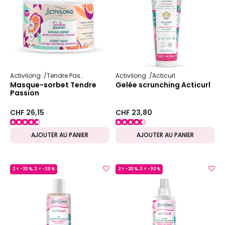
Activilong
Tendre Passion
Activilong
Acticurl
Masque-sorbet Tendre
Gelée scrunching Acticurl
Passion
CHF 26,15
CHF 23,80
AJOUTER AU PANIER
AJOUTER AU PANIER
2 = -20 %, 3 = -30 %
2 = -20 %, 3 = -30 %
MADE IN FRANCE
MADE IN FRANCE