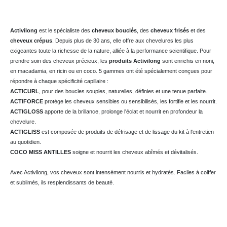
Activilong
est le spécialiste des
cheveux bouclés
, des
cheveux frisés
et des
cheveux crépus
. Depuis plus de 30 ans, elle offre aux chevelures les plus
exigeantes toute la richesse de la nature, alliée à la performance scientifique. Pour
prendre soin des cheveux précieux, les
produits Activilong
sont enrichis en noni,
en macadamia, en ricin ou en coco. 5 gammes ont été spécialement conçues pour
répondre à chaque spécificité capillaire :
ACTICURL
, pour des boucles souples, naturelles, définies et une tenue parfaite.
ACTIFORCE
protège les cheveux sensibles ou sensibilisés, les fortifie et les nourrit.
ACTIGLOSS
apporte de la brillance, prolonge l'éclat et nourrit en profondeur la
chevelure.
ACTIGLISS
est composée de produits de défrisage et de lissage du kit à l'entretien
au quotidien.
COCO MISS ANTILLES
soigne et nourrit les cheveux abîmés et dévitalisés.
Avec Activilong, vos cheveux sont intensément nourris et hydratés. Faciles à coiffer
et sublimés, ils resplendissants de beauté.