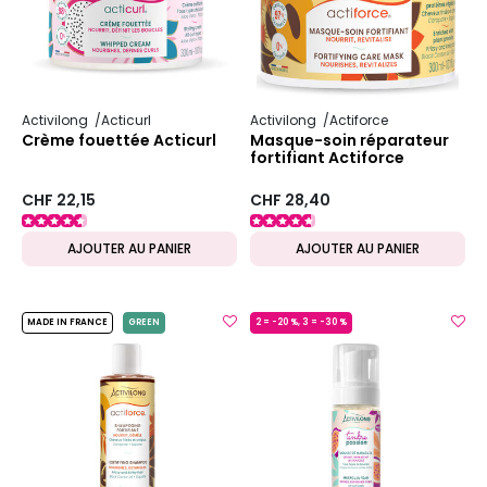
Activilong
Acticurl
Activilong
Actiforce
Crème fouettée Acticurl
Masque-soin réparateur
fortifiant Actiforce
CHF 22,15
CHF 28,40
AJOUTER AU PANIER
AJOUTER AU PANIER
MADE IN FRANCE
GREEN
2 = -20 %, 3 = -30 %
MADE IN FRANCE