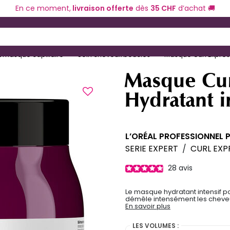
En ce moment,
livraison offerte
dès
35 CHF
d’achat 🚚
ériel de coiffure
Coloration et technique
 and Down arrow keys to navigate search results.
 masque capillaire
Soin cheveux bouclés
Masque Curl Express
Masque Cur
Hydratant i
L’ORÉAL PROFESSIONNEL 
SERIE EXPERT
/
CURL EXP
28
avis
Le masque hydratant intensif p
démêle intensément les cheve
En savoir plus
LES VOLUMES :