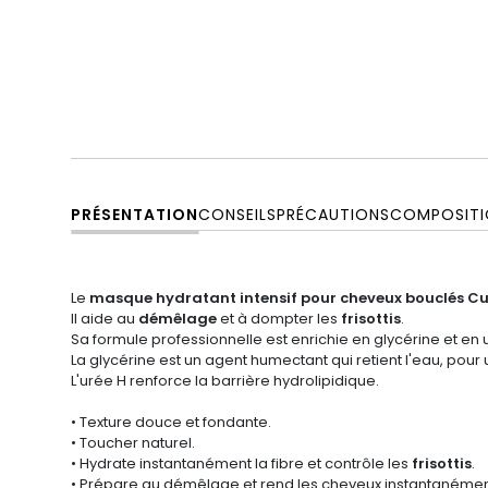
PRÉSENTATION
CONSEILS
PRÉCAUTIONS
COMPOSITI
Le
masque hydratant intensif pour cheveux bouclés Cur
Il aide au
démêlage
et à dompter les
frisottis
.
Sa formule professionnelle est enrichie en glycérine et en 
La glycérine est un agent humectant qui retient l'eau, pour
L'urée H renforce la barrière hydrolipidique.
• Texture douce et fondante.
• Toucher naturel.
• Hydrate instantanément la fibre et contrôle les
frisottis
.
• Prépare au démêlage et rend les cheveux instantanémen