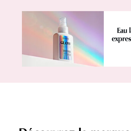
Eau l
expres