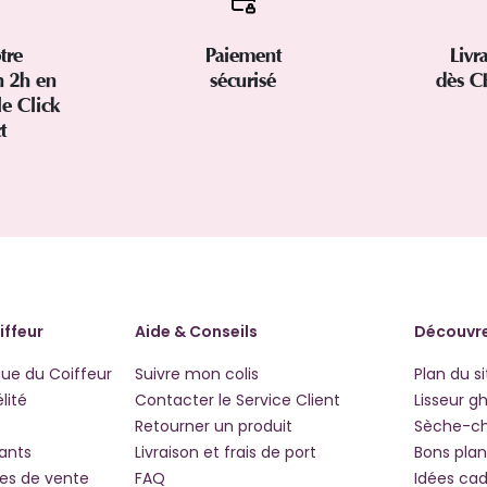
tre
Paiement
Livr
 2h en
sécurisé
dès C
le Click
ct
iffeur
Aide & Conseils
Découvre
que du Coiffeur
Suivre mon colis
Plan du si
lité
Contacter le Service Client
Lisseur g
Retourner un produit
Sèche-c
iants
Livraison et frais de port
Bons plan
les de vente
FAQ
Idées ca