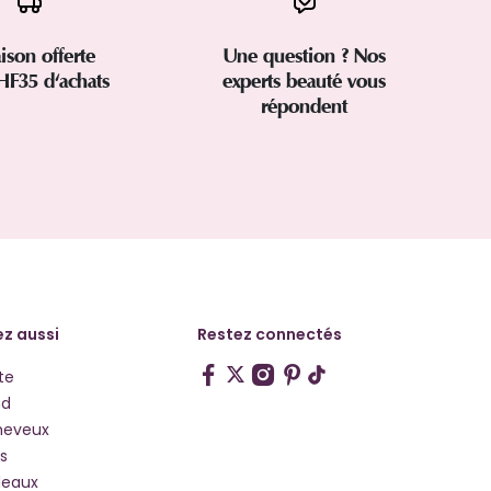
aison offerte
Une question ? Nos
HF35 d'achats
experts beauté vous
répondent
z aussi
Restez connectés
te
hd
heveux
s
deaux