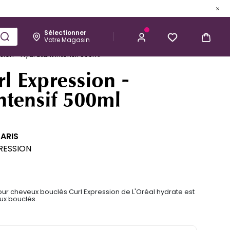
Sélectionner
Votre Magasin
Esthétique
Homme
Kérastase
ion - Hydratant intensif 500ml
CHF 46,10
J’ACHÈTE
l Expression -
ntensif 500ml
PARIS
RESSION
our cheveux bouclés Curl Expression de L'Oréal hydrate est
ux bouclés.