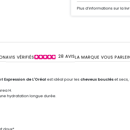
Plus d’informations sur la liv
28
AVIS
ON
AVIS VÉRIFIÉS
LA MARQUE VOUS PARLE
I
l Expression de L'Oréal
est idéal pour les
cheveux bouclés
et secs, 
urea H.
 une hydratation longue durée.
t doux*.