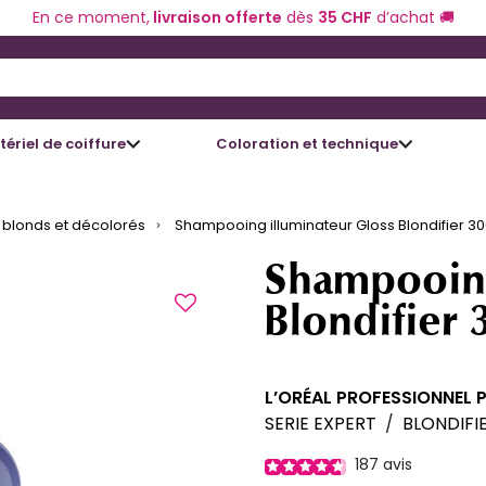
En ce moment,
livraison offerte
dès
35 CHF
d’achat 🚚
 and Down arrow keys to navigate search results.
ériel de coiffure
Coloration et technique
blonds et décolorés
Shampooing illuminateur Gloss Blondifier 30
Shampooing
Blondifier 
L’ORÉAL PROFESSIONNEL 
SERIE EXPERT
/
BLONDIFI
187
avis