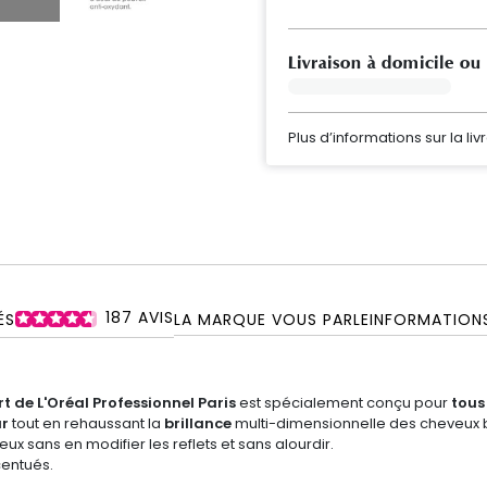
Livraison à domicile ou
Plus d’informations sur la liv
187
AVIS
ÉS
LA MARQUE VOUS PARLE
INFORMATION
t de L'Oréal Professionnel Paris
est spécialement conçu pour
tous
r
tout en rehaussant la
brillance
multi-dimensionnelle des cheveux 
ux sans en modifier les reflets et sans alourdir.
entués.