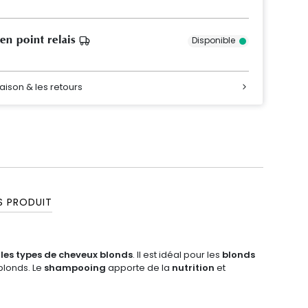
 en point relais
Disponible
raison & les retours
S PRODUIT
 les types de
cheveux blonds
. Il est idéal pour les
blonds
blonds. Le
shampooing
apporte de la
nutrition
et