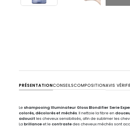
PRÉSENTATION
CONSEILS
COMPOSITION
AVIS VÉRIFI
Le
shampooing Illuminateur Gloss Blondifier Serie Exper
colorés,
décolorés et méchés
. Il nettoie la fibre en
douceu
adoucit
les cheveux sensibilisés, afin de sublimer les cheve
La
brillance
et le
contraste
des cheveux méchés sont acc