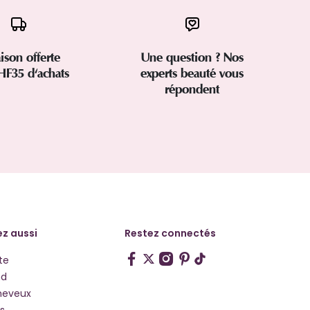
aison offerte
Une question ? Nos
HF35 d'achats
experts beauté vous
répondent
z aussi
Restez connectés
te
hd
heveux
s