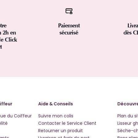
tre
Paiement
Livr
 2h en
sécurisé
dès C
le Click
ct
iffeur
Aide & Conseils
Découvre
que du Coiffeur
Suivre mon colis
Plan du si
lité
Contacter le Service Client
Lisseur g
Retourner un produit
Sèche-c
iants
Livraison et frais de port
Bons plan