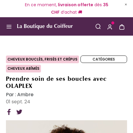
En ce moment,
livraison offerte
dès
35
CHF
d’achat 🚚
Use Up and Down arrow keys to navigate search result
CATÉGORIES
CHEVEUX BOUCLÉS, FRISÉS ET CRÉPUS
CHEVEUX ABÎMÉS
Prendre soin de ses boucles avec
OLAPLEX
Par : Ambre
01 sept. 24