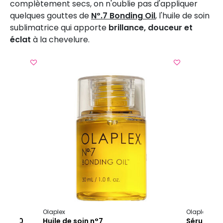
complètement secs, on n'oublie pas d'appliquer
quelques gouttes de
Nº.7 Bonding Oil
, l'huile de soin
sublimatrice qui apporte
brillance, douceur et
éclat
à la chevelure.
Olaplex
Olaplex
es n°10
Huile de soin n°7
Sérum nou