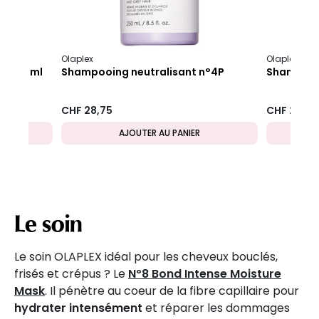
Olaplex
Olaplex
4 250 ml
Shampooing neutralisant n°4P
Shampooin
CHF 28,75
CHF 28,75
AJOUTER AU PANIER
Le soin
Le soin OLAPLEX idéal pour les cheveux bouclés,
frisés et crépus ? Le
Nº8 Bond Intense Moisture
Mask
. Il pénètre au coeur de la fibre capillaire pour
hydrater intensément
et réparer les dommages