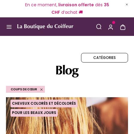
En ce moment,
livraison offerte
dès
35
CHF
d’achat 🚚
Use Up and Down arrow keys to navigate search result
CATÉGORIES
Blog
COUPS DE CŒUR
CHEVEUX COLORÉS ET DÉCOLORÉS
POUR LES BEAUX JOURS