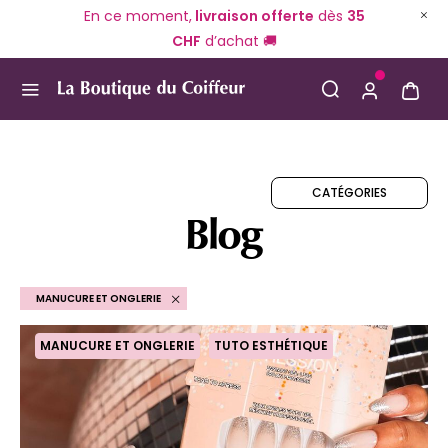
En ce moment,
livraison offerte
dès
35
CHF
d’achat 🚚
Use Up and Down arrow keys to navigate search result
CATÉGORIES
Blog
MANUCURE ET ONGLERIE
MANUCURE ET ONGLERIE
TUTO ESTHÉTIQUE