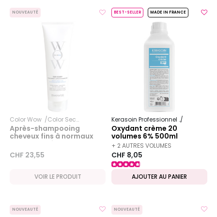
NOUVEAUTÉ
BEST-SELLER
MADE IN FRANCE
Color Wow
Color Security
Kerasoin Professionnel
Coloration
Après-shampooing
Oxydant crème 20
cheveux fins à normaux
volumes 6% 500ml
Color Security
+ 2 AUTRES VOLUMES
CHF 23,55
CHF 8,05
DISPONIBLES
VOIR LE PRODUIT
AJOUTER AU PANIER
NOUVEAUTÉ
NOUVEAUTÉ