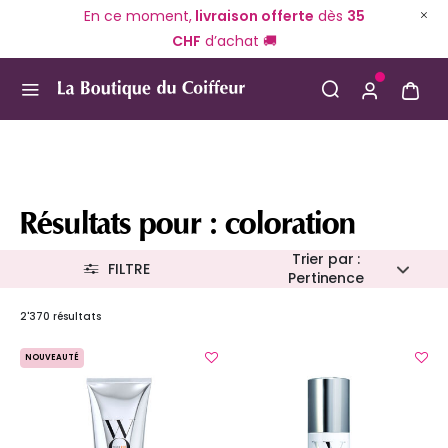
En ce moment,
livraison offerte
dès
35
CHF
d’achat 🚚
Use Up and Down arrow keys to navigate search result
Résultats pour : coloration
Trier par :
FILTRE
Pertinence
2'370 résultats
NOUVEAUTÉ