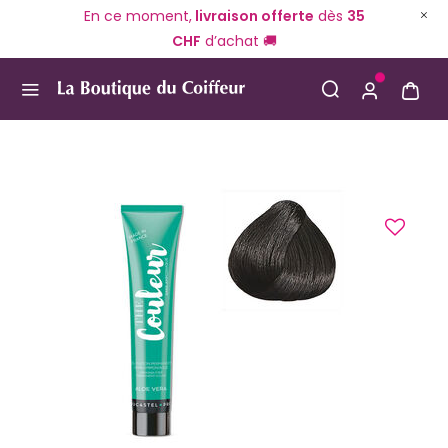
En ce moment,
livraison offerte
dès
35
CHF
d’achat 🚚
Use Up and Down arrow keys to navigate search result