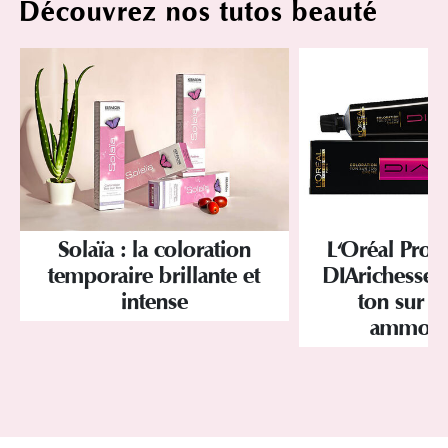
Découvrez nos tutos beauté
Solaïa : la coloration
L'Oréal Profe
temporaire brillante et
DIArichesse, 
intense
ton sur t
ammoni