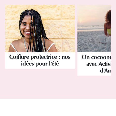
Coiffure protectrice : nos
On cocoone s
idées pour l'été
avec Activi
d'Amo