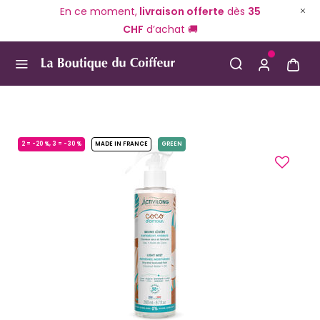
En ce moment,
livraison offerte
dès
35
CHF
d’achat 🚚
Use Up and Down arrow keys to navigate search result
2 = -20 %, 3 = -30 %
MADE IN FRANCE
GREEN