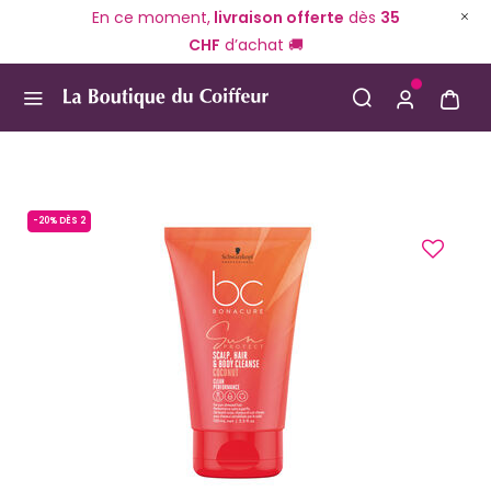
En ce moment,
livraison offerte
dès
35
CHF
d’achat 🚚
Use Up and Down arrow keys to navigate search result
-20% DÈS 2