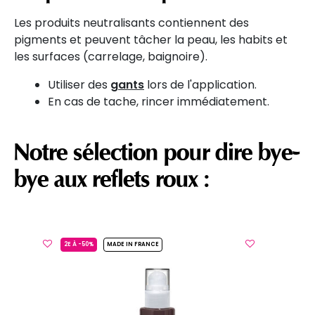
Les produits neutralisants contiennent des
pigments et peuvent tâcher la peau, les habits et
les surfaces (carrelage, baignoire).
Utiliser des
gants
lors de l'application.
En cas de tache, rincer immédiatement.
Notre sélection pour dire bye-
bye aux reflets roux :
2E À -50%
MADE IN FRANCE
bye
pour
range