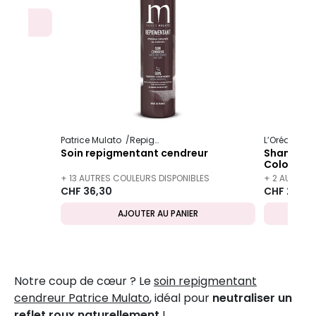
Patrice Mulato
Repigmentant
Soin repigmentant
Soin repigmentant cendreur
Shampooin
Color Spe
+ 13 AUTRES COULEURS DISPONIBLES
+ 2 AUTRES 
CHF 36,30
CHF 26,45
AJOUTER AU PANIER
Notre coup de cœur ? Le
soin repigmentant
cendreur Patrice Mulato
, idéal pour
neutraliser un
reflet roux naturellement
!