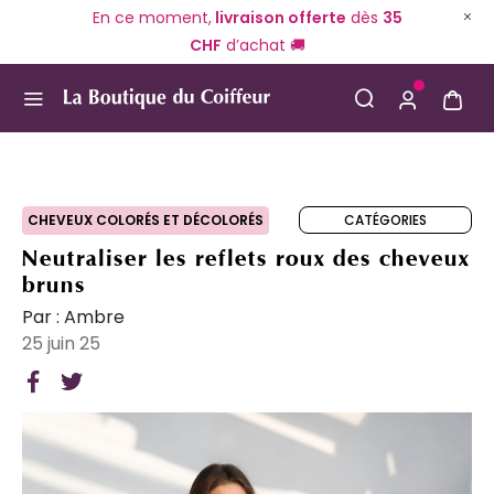
En ce moment,
livraison offerte
dès
35
CHF
d’achat 🚚
Use Up and Down arrow keys to navigate search result
CATÉGORIES
CHEVEUX COLORÉS ET DÉCOLORÉS
Neutraliser les reflets roux des cheveux
bruns
Par : Ambre
25 juin 25