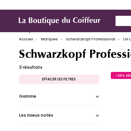
Use Up
Marques
Produit de coiffure
Mat
Accueil
Marques
Schwarzkopf Professional
Oil 
Schwarzkopf Professi
3 résultats
-20% DÈS
EFFACER LES FILTRES
Gamme
Les mieux notés