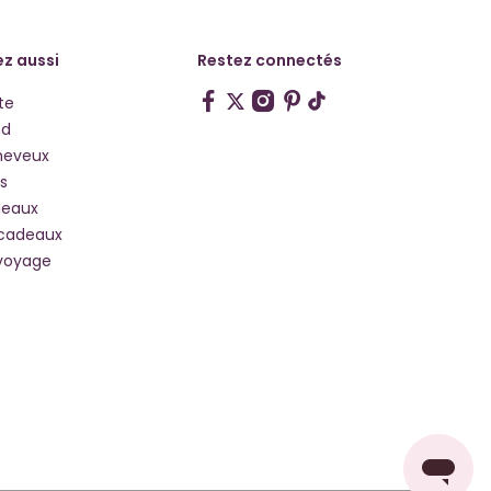
z aussi
Restez connectés
te
hd
heveux
s
deaux
 cadeaux
voyage