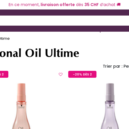
En ce moment,
livraison offerte
dès
35 CHF
d’achat 🚚
 and Down arrow keys to navigate search results.
ériel de coiffure
Coloration et technique
Ultime
onal Oil Ultime
Trier par :
Pe
 2
-20% DÈS 2