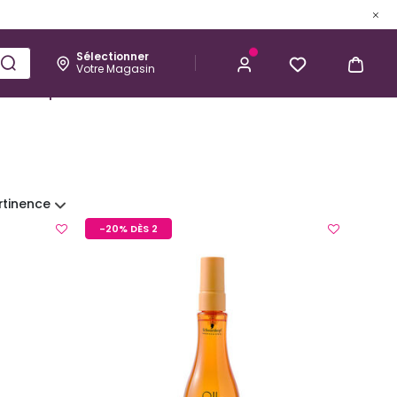
Sélectionner
Votre Magasin
Esthétique
Homme
Kérastase
rtinence
-20% DÈS 2