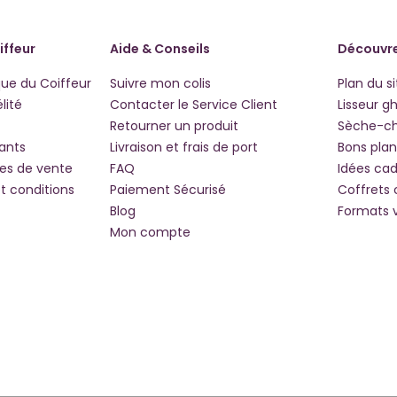
iffeur
Aide & Conseils
Découvre
que du Coiffeur
Suivre mon colis
Plan du si
lité
Contacter le Service Client
Lisseur g
Retourner un produit
Sèche-c
iants
Livraison et frais de port
Bons plan
les de vente
FAQ
Idées ca
t conditions
Paiement Sécurisé
Coffrets
Blog
Formats 
Mon compte