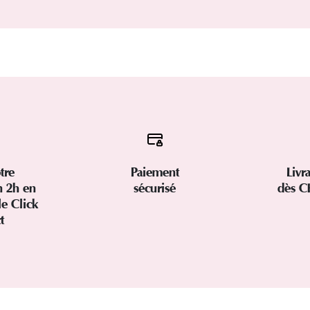
tre
Paiement
Livr
 2h en
sécurisé
dès C
le Click
ct