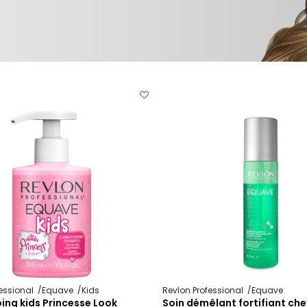
fessional
Equave
Kids
Revlon Professional
Equave
ng kids Princesse Look
Soin démêlant fortifiant che