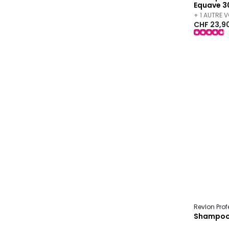
Equave 3
+ 1 AUTRE 
CHF 23,9
Revlon Pro
Shampooi