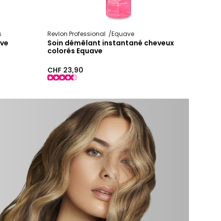
s
Revlon Professional
Equave
ave
Soin démêlant instantané cheveux
colorés Equave
CHF 23,90