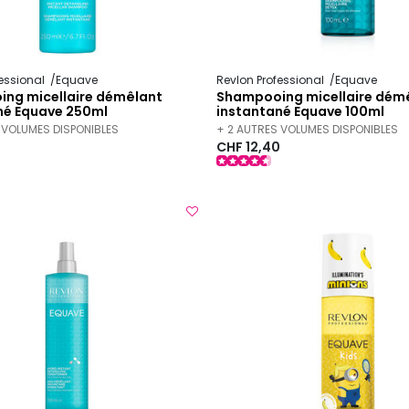
fessional
Equave
Revlon Professional
Equave
ng micellaire démêlant
Shampooing micellaire dém
né Equave 250ml
instantané Equave 100ml
 VOLUMES DISPONIBLES
+ 2 AUTRES VOLUMES DISPONIBLES
CHF 12,40