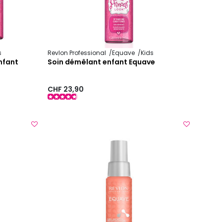
s
Revlon Professional
Equave
Kids
nfant
Soin démêlant enfant Equave
CHF 23,90