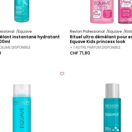
fessional
Equave
Revlon Professional
Equave
Kid
êlant instantané hydratant
Rituel ultra démêlant pour e
00ml
Equave Kids princess look
VOLUME DISPONIBLE
+ 1 AUTRE PARFUM DISPONIBLE
0
CHF 71,80