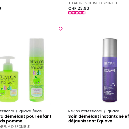
+ 1 AUTRE VOLUME DISPONIBLE
0
CHF 23,90
fessional
Equave
Kids
Revlon Professional
Equave
tra démêlant pour enfant
Soin démêlant instantané ef
ids pomme
déjaunissant Equave
PARFUM DISPONIBLE