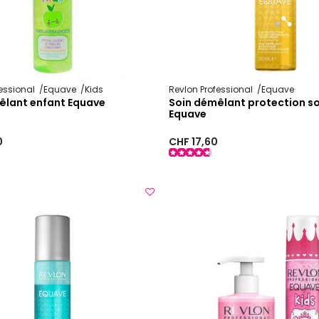
fessional
Equave
Kids
Revlon Professional
Equave
êlant enfant Equave
Soin démêlant protection so
Equave
0
CHF 17,60