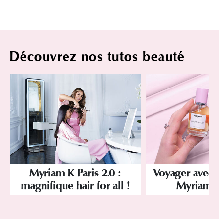
Découvrez nos tutos beauté
Myriam K Paris 2.0 :
Voyager avec 
magnifique hair for all !
Myriam K