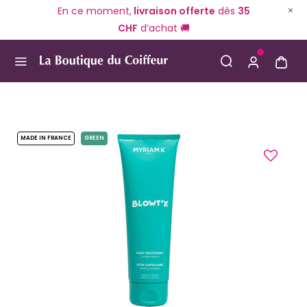
En ce moment,
livraison offerte
dès
35
CHF
d’achat 🚚
Use Up and Down arrow keys to navigate search result
MADE IN FRANCE
GREEN