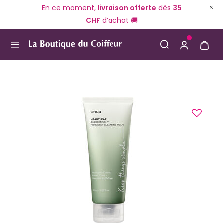
En ce moment,
livraison offerte
dès
35
CHF
d’achat 🚚
Use Up and Down arrow keys to navigate search result