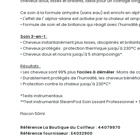
cheveux doux, lisses et brillants, idéal pour un coiffage 
Ce soin à la formule anhydre (sans eau) est enrichi en alph
• L'effet de l' alpha-silane est activée par la chaleur et am
• Formule de soin et de brillance qui réagit avec l'humidit
Soin 3-en-1
:
• Cheveux instantanément plus lisses, disciplinés et brillant
• Cheveux protégés : protection thermique jusqu'à 230°C e
• Cheveux doux et nourris jusqu'à 5 shampooings*.
Résultats :
• Les cheveux sont 99% plus
faciles à démêler
. Moins de ca
• Durablement protégés de l'humidité, les cheveux bénéficien
• Protection contre la chaleur jusqu'à 230°C*.
*Tests instrumentaux.
**Test instrumental SteamPod Soin Lissant Professionnel
Flacon 50ml.
Référence La Boutique du Coiffeur :
44079970
Référence fournisseur :
E4032900