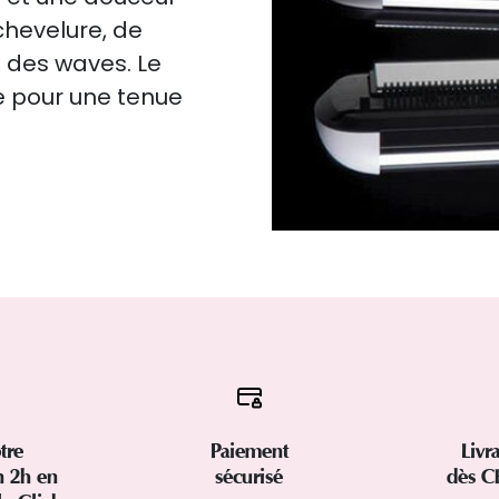
 chevelure, de
t des waves. Le
de pour une tenue
tre
Paiement
Livr
 2h en
sécurisé
dès C