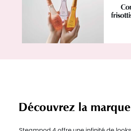
Com
frisott
Découvrez la marque
Steampod 4 offre une infinité de look