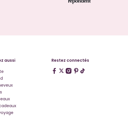
répondent
z aussi
Restez connectés
te
hd
heveux
s
deaux
 cadeaux
voyage