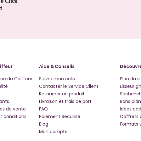
le Click
ct
iffeur
Aide & Conseils
Découvre
que du Coiffeur
Suivre mon colis
Plan du si
lité
Contacter le Service Client
Lisseur g
Retourner un produit
Sèche-c
iants
Livraison et frais de port
Bons plan
les de vente
FAQ
Idées ca
t conditions
Paiement Sécurisé
Coffrets
Blog
Formats 
Mon compte