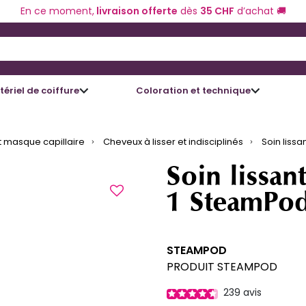
En ce moment,
livraison offerte
dès
35 CHF
d’achat 🚚
 and Down arrow keys to navigate search results.
ériel de coiffure
Coloration et technique
 masque capillaire
Cheveux à lisser et indisciplinés
Soin liss
Soin lissan
1 SteamPo
STEAMPOD
PRODUIT STEAMPOD
239
avis