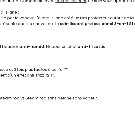
longue durée. Compatible avec
tous les lisseurs
, ce soin vous apportera 
a-silane :
plifié par la vapeur. L'alpha-silane créé un film protecteur autour de l
é présente dans la chevelure. Le
soin lissant professionnel 3-en-1 
s
t bouclier
anti-humidité
, pour un effet
anti-frisottis
.
sse et 3 fois plus faciles à coiffer**.
t d'un effet anti-frizz 72H*.
 + SteamPod vs SteamPod sans peigne sans vapeur.