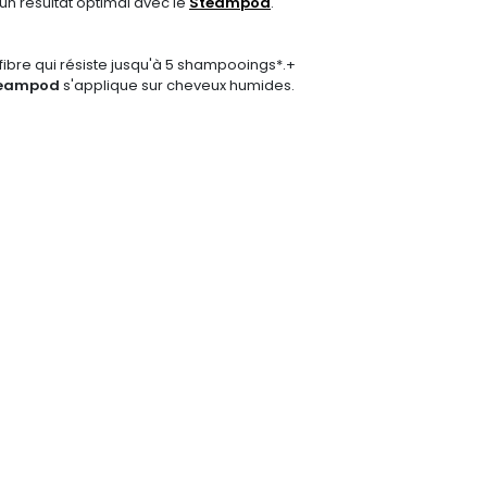
un résultat optimal avec le
Steampod
.
a fibre qui résiste jusqu'à 5 shampooings*.+
Steampod
s'applique sur cheveux humides.