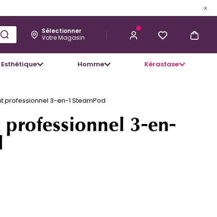
Sélectionner
Votre Magasin
Esthétique
Homme
Kérastase
CHF 39,60
J’ACHÈTE
ant professionnel 3-en-1 SteamPod
t professionnel 3-en-
d