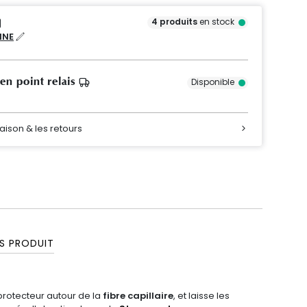
4
produits
en stock
NNE
 en point relais
Disponible
raison & les retours
S PRODUIT
protecteur autour de la
fibre capillaire
, et laisse les