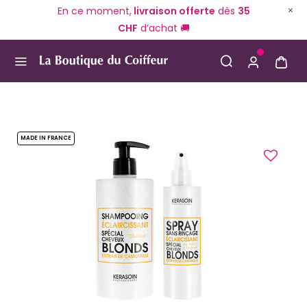
En ce moment,
livraison offerte
dès
35
CHF
d’achat 🚚
Use Up and Down arrow keys to navigate search result
MADE IN FRANCE