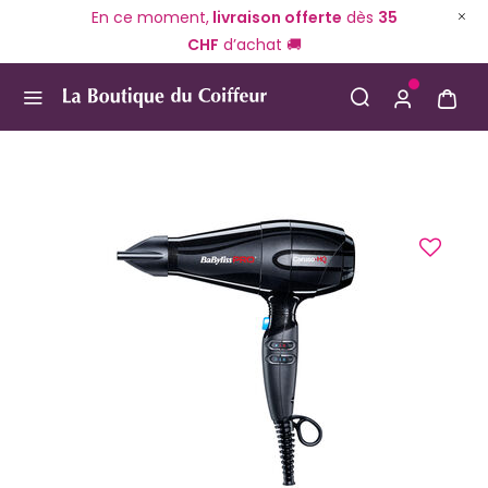
En ce moment,
livraison offerte
dès
35
CHF
d’achat 🚚
Use Up and Down arrow keys to navigate search result