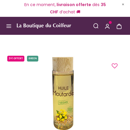
En ce moment,
livraison offerte
dès
35
CHF
d’achat 🚚
Use Up and Down arrow keys to navigate search result
2+1 OFFERT
GREEN