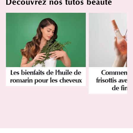
Découvrez nos tutos beauté
Les bienfaits de l'huile de
Comment év
romarin pour les cheveux
frisottis avec
de finit