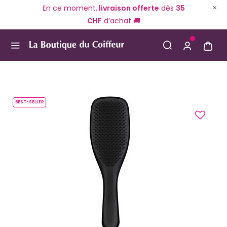
En ce moment,
livraison offerte
dès
35
CHF
d’achat 🚚
Use Up and Down arrow keys to navigate search result
BEST-SELLER