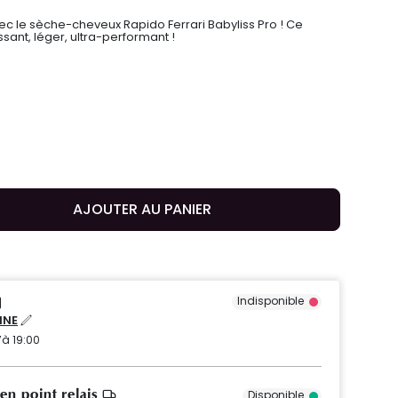
c le sèche-cheveux Rapido Ferrari Babyliss Pro ! Ce
ant, léger, ultra-performant !
AJOUTER AU PANIER
Indisponible
NNE
’à 19:00
 en point relais
Disponible