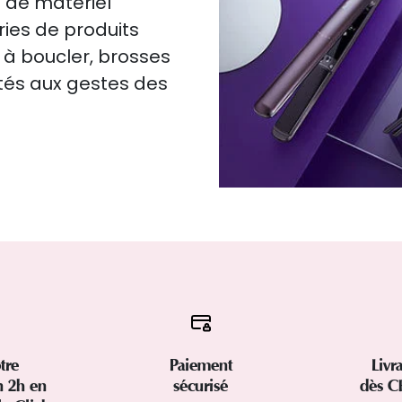
 de matériel
ries de produits
 à boucler, brosses
ptés aux gestes des
tre
Paiement
Livr
 2h en
sécurisé
dès C