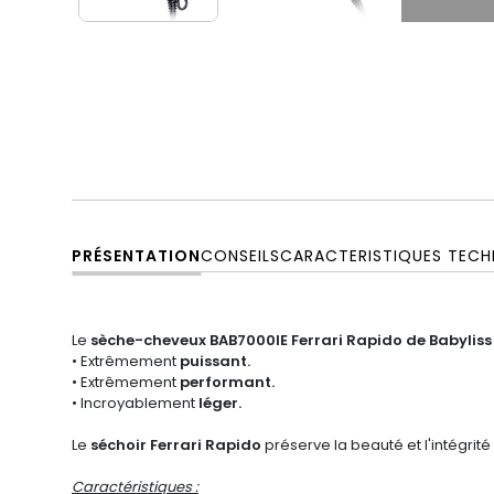
PRÉSENTATION
CONSEILS
CARACTERISTIQUES TECH
Le
sèche-cheveux BAB7000IE Ferrari Rapido de Babyliss
• Extrêmement
puissant.
• Extrêmement
performant.
• Incroyablement
léger.
Le
séchoir Ferrari Rapido
préserve la beauté et l'intégrité
Caractéristiques :