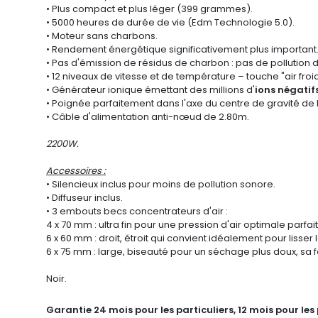
• Plus compact et plus léger (399 grammes).
• 5000 heures de durée de vie (Edm Technologie 5.0).
• Moteur sans charbons.
• Rendement énergétique significativement plus important
• Pas d'émission de résidus de charbon : pas de pollution da
• 12 niveaux de vitesse et de température – touche "air froid
• Générateur ionique émettant des millions d'
ions négatif
• Poignée parfaitement dans l'axe du centre de gravité de l
• Câble d'alimentation anti-nœud de 2.80m.
2200W.
Accessoires :
• Silencieux inclus pour moins de pollution sonore.
• Diffuseur inclus.
• 3 embouts becs concentrateurs d'air :
4 x 70 mm : ultra fin pour une pression d'air optimale parfa
6 x 60 mm : droit, étroit qui convient idéalement pour lisser
6 x 75 mm : large, biseauté pour un séchage plus doux, sa
Noir.
Garantie
24 mois pour les particuliers, 12 mois pour les