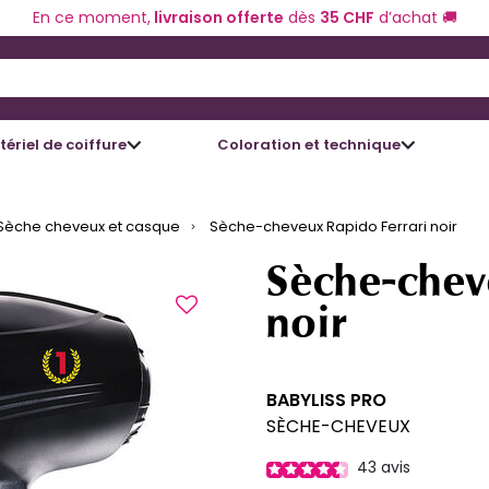
En ce moment,
livraison offerte
dès
35 CHF
d’achat 🚚
 and Down arrow keys to navigate search results.
ériel de coiffure
Coloration et technique
Sèche cheveux et casque
Sèche-cheveux Rapido Ferrari noir
Sèche-chev
noir
BABYLISS PRO
SÈCHE-CHEVEUX
43
avis