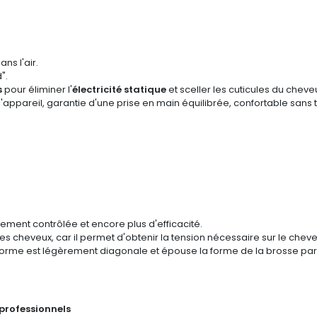
.
ns l'air.
".
s
pour éliminer l'
électricité statique
et sceller les cuticules du chev
'appareil, garantie d'une prise en main équilibrée, confortable sans 
itement contrôlée et encore plus d'efficacité.
 les cheveux, car il permet d'obtenir la tension nécessaire sur le cheve
 forme est légèrement diagonale et épouse la forme de la brosse par
 professionnels