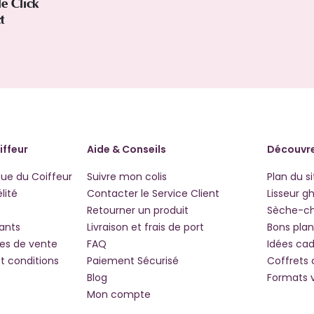
le Click
ct
iffeur
Aide & Conseils
Découvre
que du Coiffeur
Suivre mon colis
Plan du si
lité
Contacter le Service Client
Lisseur g
Retourner un produit
Sèche-c
iants
Livraison et frais de port
Bons plan
les de vente
FAQ
Idées ca
t conditions
Paiement Sécurisé
Coffrets
Blog
Formats 
Mon compte