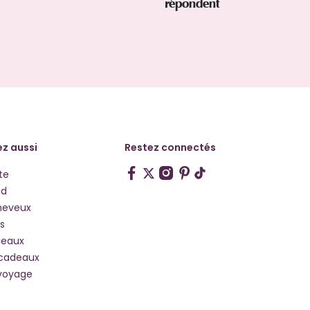
répondent
z aussi
Restez connectés
te
hd
heveux
s
deaux
 cadeaux
voyage