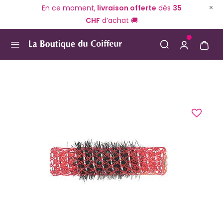
En ce moment,
livraison offerte
dès
35
CHF
d’achat 🚚
Use Up and Down arrow keys to navigate search result