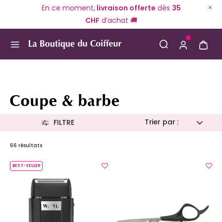
En ce moment,
livraison offerte
dès
35
CHF
d’achat 🚚
Use Up and Down arrow keys to navigate search result
Coupe & barbe
Trier par :
FILTRE
66 résultats
BEST-SELLER