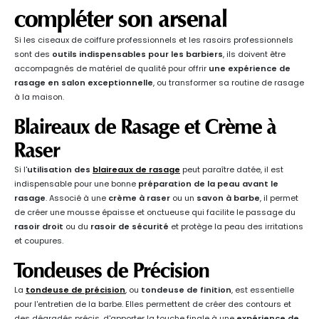
compléter son arsenal
Si les ciseaux de coiffure professionnels et les rasoirs professionnels
sont des
outils indispensables pour les barbiers
, ils doivent être
accompagnés de matériel de qualité pour offrir
une expérience de
rasage en salon exceptionnelle
, ou transformer sa routine de rasage
à la maison.
Blaireaux de Rasage et Crème à
Raser
Si l'
utilisation des
blaireaux de rasage
peut paraître datée, il est
indispensable pour une bonne
préparation de la peau avant le
rasage
. Associé à une
crème à raser
ou un
savon à barbe
, il permet
de créer une mousse épaisse et onctueuse qui facilite le passage du
rasoir droit
ou du
rasoir de sécurité
et protège la peau des irritations
et coupures.
Tondeuses de Précision
La
tondeuse de précision
, ou
tondeuse de finition
, est essentielle
pour l'entretien de la barbe. Elles permettent de créer des contours et
des dégradés précis, d'apporter la touche finale à une
expérience de