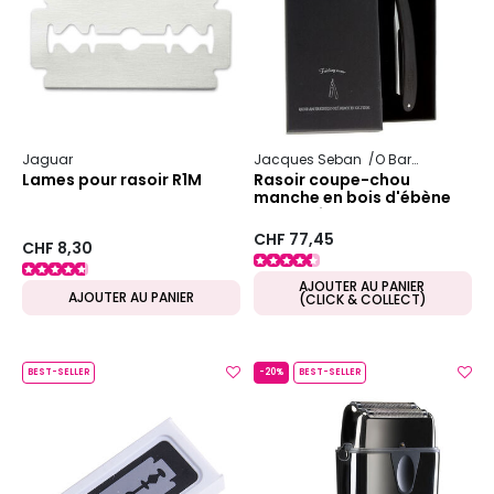
Jaguar
Jacques Seban
O Barber
Lames pour rasoir R1M
Rasoir coupe-chou
manche en bois d'ébène
lame acier extra dur
O'Barber
CHF 77,45
CHF 8,30
AJOUTER AU PANIER
AJOUTER AU PANIER
(CLICK & COLLECT)
BEST-SELLER
-20%
BEST-SELLER