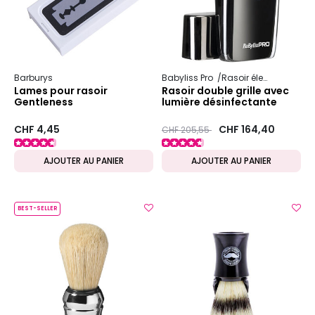
Barburys
Babyliss Pro
Rasoir électrique
Lames pour rasoir
Rasoir double grille avec
Gentleness
lumière désinfectante
UVFOIL02
CHF 4,45
Prix ​​réduit de
to
CHF 164,40
CHF 205,55
AJOUTER AU PANIER
AJOUTER AU PANIER
BEST-SELLER