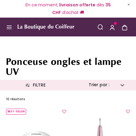
En ce moment,
livraison offerte
dès
35
CHF
d’achat 🚚
Use Up and Down arrow keys to navigate search result
Ponceuse ongles et lampe
UV
Trier par :
FILTRE
10 résultats
BEST-SELLER