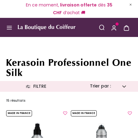
En ce moment,
livraison offerte
dès
35
CHF
d’achat 🚚
Use Up and Down arrow keys to navigate search result
Kerasoin Professionnel One
Silk
Trier par :
FILTRE
15 résultats
MADE IN FRANCE
MADE IN FRANCE