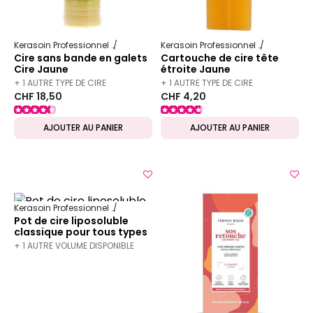
Kerasoin Professionnel
Esthétique
Épilation professionnelle
Kerasoin Professionnel
Esthétique
Cire sans bande en galets
Cartouche de cire tête
Cire Jaune
étroite Jaune
+ 1 AUTRE TYPE DE CIRE
+ 1 AUTRE TYPE DE CIRE
CHF 18,50
CHF 4,20
DISPONIBLE
DISPONIBLE
AJOUTER AU PANIER
AJOUTER AU PANIER
Kerasoin Professionnel
Esthétique
Épilation professionnelle
Pot de cire liposoluble
classique pour tous types
de peaux 400ml
+ 1 AUTRE VOLUME DISPONIBLE