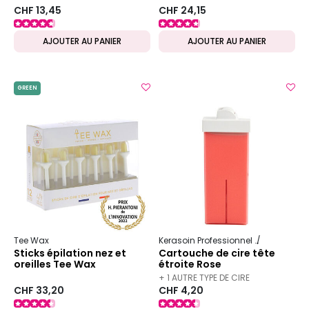
CHF 13,45
CHF 24,15
AJOUTER AU PANIER
AJOUTER AU PANIER
GREEN
Tee Wax
Kerasoin Professionnel
Esthétique
Sticks épilation nez et
Cartouche de cire tête
oreilles Tee Wax
étroite Rose
+ 1 AUTRE TYPE DE CIRE
CHF 33,20
CHF 4,20
DISPONIBLE