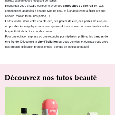
gardez la peau douce jusqu'à 4 semaines.
Rechargez votre chauffe-cartouche avec des
cartouches de cire roll-on
, aux
compositions adaptées à chaque type de peau et à chaque zone à épiler (visage,
aisselle, maillot, torse, dos jambe,...).
Faites fondre, dans votre chauffe-cire, des
galets de cire
, des
perles de cire
, ou
un
pot de cire
à appliquer avec une spatule et à retirer avec ou sans bandes selon
la spécificité de la cire chaude choisie...
Pour une épilation express ou une retouche post-épilation, préférez les
bandes de
cire froide
. Découvrez la
cire d'épilation
qui vous convient et équipez-vous avec
des produits d'épilation professionnels, comme en institut de beauté.
Découvrez nos tutos beauté