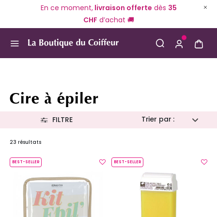
En ce moment,
livraison offerte
dès
35
CHF
d’achat 🚚
Use Up and Down arrow keys to navigate search result
Cire à épiler
Trier par :
FILTRE
23 résultats
BEST-SELLER
BEST-SELLER