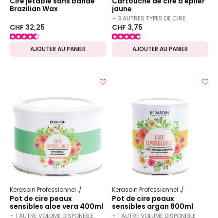
Cire jetable sans bande
Cartouche de cire à épiler
Brazilian Wax
jaune
+ 3 AUTRES TYPES DE CIRE
CHF 32,25
CHF 3,75
DISPONIBLES
AJOUTER AU PANIER
AJOUTER AU PANIER
Kerasoin Professionnel
Esthétique
Épilation professionnelle
Kerasoin Professionnel
Esthétique
Pot de cire peaux
Pot de cire peaux
sensibles aloe vera 400ml
sensibles argan 800ml
+ 1 AUTRE VOLUME DISPONIBLE
+ 1 AUTRE VOLUME DISPONIBLE