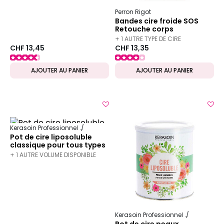
Perron Rigot
Bandes cire froide SOS
Retouche corps
+ 1 AUTRE TYPE DE CIRE
CHF 13,45
CHF 13,35
DISPONIBLE
AJOUTER AU PANIER
AJOUTER AU PANIER
Kerasoin Professionnel
Esthétique
Épilation professionnelle
Pot de cire liposoluble
classique pour tous types
de peaux 800ml
+ 1 AUTRE VOLUME DISPONIBLE
Kerasoin Professionnel
Esthétique