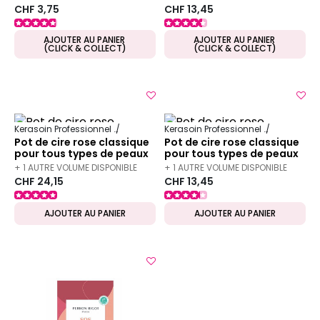
CHF 3,75
CHF 13,45
AJOUTER AU PANIER
AJOUTER AU PANIER
(CLICK & COLLECT)
(CLICK & COLLECT)
Kerasoin Professionnel
Esthétique
Épilation professionnelle
Kerasoin Professionnel
Esthétique
Pot de cire rose classique
Pot de cire rose classique
pour tous types de peaux
pour tous types de peaux
800ml
400ml
+ 1 AUTRE VOLUME DISPONIBLE
+ 1 AUTRE VOLUME DISPONIBLE
CHF 24,15
CHF 13,45
AJOUTER AU PANIER
AJOUTER AU PANIER