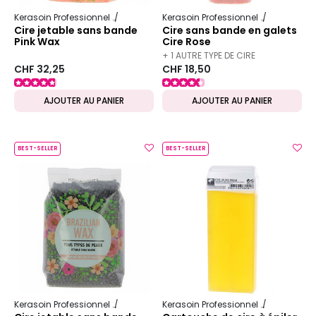
Kerasoin Professionnel
Esthétique
Épilation professionnelle
Kerasoin Professionnel
Esthétique
Cire jetable sans bande
Cire sans bande en galets
Pink Wax
Cire Rose
+ 1 AUTRE TYPE DE CIRE
CHF 32,25
CHF 18,50
DISPONIBLE
AJOUTER AU PANIER
AJOUTER AU PANIER
BEST-SELLER
BEST-SELLER
Kerasoin Professionnel
Esthétique
Épilation professionnelle
Kerasoin Professionnel
Esthétique