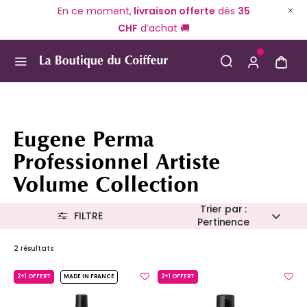
En ce moment,
livraison offerte
dès
35
CHF
d’achat 🚚
Use Up and Down arrow keys to navigate search result
Eugene Perma
Professionnel Artiste
Volume Collection
Trier par :
FILTRE
Pertinence
2 résultats
2+1 OFFERT
MADE IN FRANCE
2+1 OFFERT