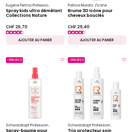
Eugene Perma Professionnel
Collections Nature
Patrice Mulato
Kids
Icône
Spray kids ultra démêlant
Brume 3D Icône pour
Collections Nature
cheveux bouclés
CHF 26,70
CHF 29,40
AJOUTER AU PANIER
AJOUTER AU PANIER
-20% DÈS 2
-20% DÈS 2
Schwarzkopf Professional
Bc Bonacure
Repair Rescue
Schwarzkopf Professional
Bc Bon
Spray-baume pour
Trio protecteur soin