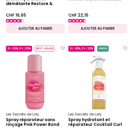
démêlante Restore &
Repair JBCO
CHF 16,65
CHF 22,15
AJOUTER AU PANIER
AJOUTER AU PANIER
2= -20%, 3 = -30%
BEST-SELLER
2= -20%, 3 = -30%
GREEN
Les Secrets de Loly
Les Secrets de Loly
Spray réparateur sans
Spray hydratant et
rinçage Pink Power Bond
réparateur Cocktail Curl
Remedy