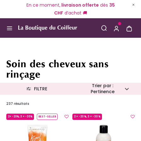
En ce moment,
livraison offerte
dès
35
CHF
d’achat 🚚
Use Up and Down arrow keys to navigate search result
Soin des cheveux sans
rinçage
Trier par :
FILTRE
Pertinence
237 résultats
2= -20%, 3 = -30%
BEST-SELLER
2 = -20 %, 3 = -30 %
MADE IN FRANCE