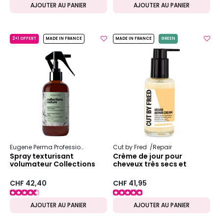
AJOUTER AU PANIER
AJOUTER AU PANIER
2+1 OFFERT
MADE IN FRANCE
MADE IN FRANCE
GREEN
Eugene Perma Professionnel
Collections Nature
Cut by Fred
Repair
Volume
Spray texturisant
Crème de jour pour
volumateur Collections
cheveux très secs et
Nature
abîmés
CHF 42,40
CHF 41,95
AJOUTER AU PANIER
AJOUTER AU PANIER