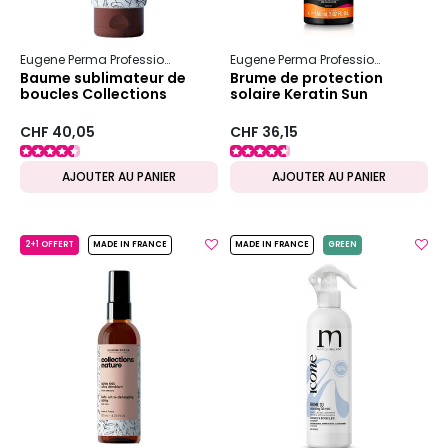
Eugene Perma Professionnel
Collections Nature
Boucles
Eugene Perma Professionnel
Essen
Baume sublimateur de
Brume de protection
boucles Collections
solaire Keratin Sun
Nature
CHF 40,05
CHF 36,15
AJOUTER AU PANIER
AJOUTER AU PANIER
2+1 OFFERT
MADE IN FRANCE
MADE IN FRANCE
GREEN