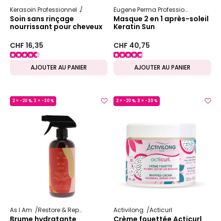
Kerasoin Professionnel
Shampooing et soin capillaire
Nutrition et r
Eugene Perma Professionnel
Essen
Soin sans rinçage
Masque 2 en 1 après-soleil
nourrissant pour cheveux
Keratin Sun
secs
CHF 16,35
CHF 40,75
AJOUTER AU PANIER
AJOUTER AU PANIER
2 = -20 %, 3 = -30 %
2 = -20 %, 3 = -30 %
MADE IN FRANCE
As I Am
Restore & Repair JBCO
Activilong
Acticurl
Brume hydratante
Crème fouettée Acticurl