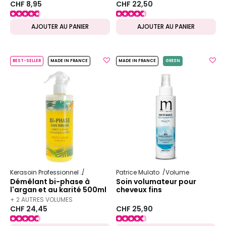
CHF 8,95
CHF 22,50
AJOUTER AU PANIER
AJOUTER AU PANIER
BEST-SELLER
MADE IN FRANCE
MADE IN FRANCE
GREEN
Kerasoin Professionnel
Karité
Patrice Mulato
Volume
Démêlant bi-phase à
Soin volumateur pour
l'argan et au karité 500ml
cheveux fins
+ 2 AUTRES VOLUMES
CHF 24,45
CHF 25,90
DISPONIBLES