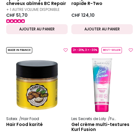
cheveux abîmés BC Repair
rapide R-Two
Rescue 400ml
+ 1 AUTRE VOLUME DISPONIBLE
CHF 51,70
CHF 124,10
AJOUTER AU PANIER
AJOUTER AU PANIER
MADE IN FRANCE
2= -20%, 3 = -30%
BEST-SELLER
Soteix
Hair Food
Les Secrets de Loly
Fusion
Hair Food karité
Gel crème multi-textures
Kurl Fusion