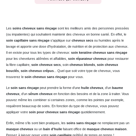
Les
soins cheveux sans rinçage
sont les meilleurs amis des personnes pressées
(ou impatientes) qui souhaitent maintenir des cheveux en bonne santé. En effet, le
soin capillaire sans rinçage
s'applique sur
cheveux secs
ou humides après le
lavage et apporte une dose d'hydratation, de nutrition et de protection aux cheveux.
Il en existe pour tous les types de cheveux:
soin keratine cheveux sans rinçage
pour les chevelures abîmées et affaiblies,
soin réparateur cheveux
pour restaurer
la fibre capillaire,
soin cheveux secs
, soin
cheveux
blonds
,
soin cheveux
bouclés
,
soin cheveux crépus
... Quel que soit votre type de cheveux, vous
trouverez le
soin cheveux sans rinçage
pour vous.
Le
soin sans rinçage
peut prendre la forme d'une
huile cheveux
, d'un
baume
cheveux
, d'un
sérum cheveux
en fonction des besoins et de la zone à traiter. Vous
pouvez même les combiner si certaines zones, comme les pointes par exemple,
requièrent beaucoup de soins. En fonction du type de cheveux, vous pouvez
appliquer votre
soin pour cheveux sans rinçage
quotidiennement.
Enfin, même s'ils sont bien pratiques, les
soins sans rinçage
ne remplacent pas un
masque cheveux
ou un
bain d'huile
faisant office de
masque cheveux maison
.
Pensez à laisser poser votre
soin capillaire
préféré de temps en temps !