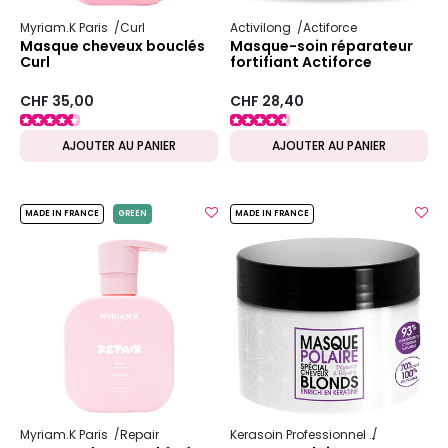
Myriam.K Paris
Curl
Activilong
Actiforce
Masque cheveux bouclés
Masque-soin réparateur
Curl
fortifiant Actiforce
CHF 35,00
CHF 28,40
AJOUTER AU PANIER
AJOUTER AU PANIER
MADE IN FRANCE
GREEN
MADE IN FRANCE
Myriam.K Paris
Repair
Kerasoin Professionnel
Shampooing