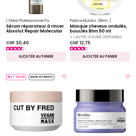
L’Oréal Professionnel Paris
Serie Expert
Patrice Mulato
Absolut Repair Molecular
Blim
Cheveux ond
Sérum réparateur à rincer
Masque cheveux ondulés,
Absolut Repair Molecular
bouclés Blim 50 ml
+ 1 AUTRE VOLUME DISPONIBLE
CHF 30,40
CHF 12,75
AJOUTER AU PANIER
AJOUTER AU PANIER
BEST-SELLER
MADE IN FRANCE