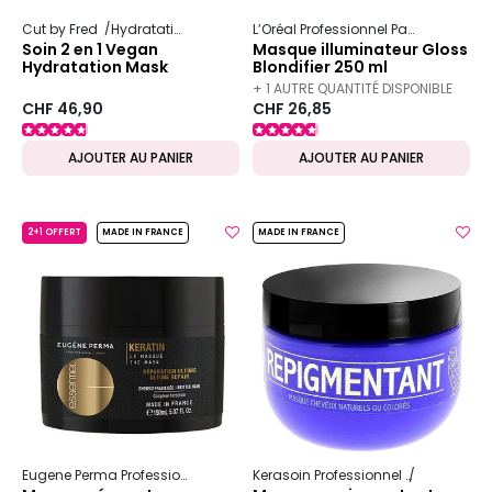
Cut by Fred
Hydratation
L’Oréal Professionnel Paris
Serie Ex
Soin 2 en 1 Vegan
Masque illuminateur Gloss
Hydratation Mask
Blondifier 250 ml
+ 1 AUTRE QUANTITÉ DISPONIBLE
CHF 46,90
CHF 26,85
AJOUTER AU PANIER
AJOUTER AU PANIER
2+1 OFFERT
MADE IN FRANCE
MADE IN FRANCE
Eugene Perma Professionnel
Essentiel
Keratin
Kerasoin Professionnel
Repigment