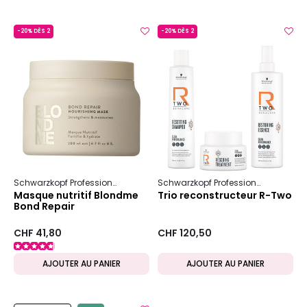
-20% DÈS 2
-20% DÈS 2
Schwarzkopf Professional
Blondme
Bond Repair
Schwarzkopf Professional
Bc Bon
Masque nutritif Blondme
Trio reconstructeur R-Two
Bond Repair
CHF 41,80
CHF 120,50
AJOUTER AU PANIER
AJOUTER AU PANIER