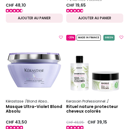
CHF 48,10
CHF 19,65
DISPONIBLES
AJOUTER AU PANIER
AJOUTER AU PANIER
-20%
MADE IN FRANCE
GREEN
Kérastase
Blond Absolu
Kerasoin Professionnel
Nature
Pr
Masque Ultra-Violet Blond
Rituel nature protecteur
Absolu
cheveux colorés
CHF 43,50
Prix ​​réduit de
to
CHF 39,15
CHF 48,95