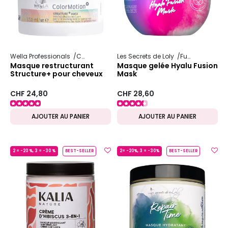
Wella Professionals
Color Motion+
Les Secrets de Loly
Fusion
Masque restructurant
Masque gelée Hyalu Fusion
Structure+ pour cheveux
Mask
colorés Color Motion+
CHF 24,80
CHF 28,60
AJOUTER AU PANIER
AJOUTER AU PANIER
2 = -20 %, 3 = -30 %
BEST-SELLER
2= -20%, 3 = -30%
BEST-SELLER