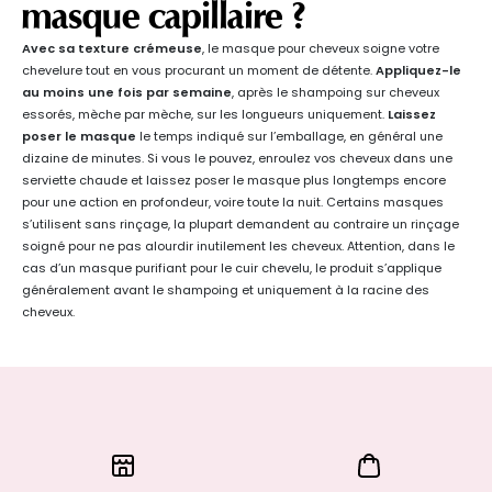
masque capillaire ?
Avec sa texture crémeuse
, le masque pour cheveux soigne votre
chevelure tout en vous procurant un moment de détente.
Appliquez-le
au moins une fois par semaine
, après le shampoing sur cheveux
essorés, mèche par mèche, sur les longueurs uniquement.
Laissez
poser le masque
le temps indiqué sur l’emballage, en général une
dizaine de minutes. Si vous le pouvez, enroulez vos cheveux dans une
serviette chaude et laissez poser le masque plus longtemps encore
pour une action en profondeur, voire toute la nuit. Certains masques
s’utilisent sans rinçage, la plupart demandent au contraire un rinçage
soigné pour ne pas alourdir inutilement les cheveux. Attention, dans le
cas d’un masque purifiant pour le cuir chevelu, le produit s’applique
généralement avant le shampoing et uniquement à la racine des
cheveux.