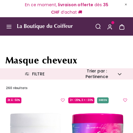
En ce moment,
livraison offerte
dès
35
CHF
d’achat 🚚
Use Up and Down arrow keys to navigate search result
Masque cheveux
Trier par :
FILTRE
Pertinence
260 résultats
2E À -50%
2= -20%, 3 = -30%
GREEN