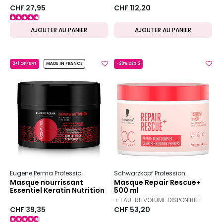
CHF 27,95
CHF 112,20
AJOUTER AU PANIER
AJOUTER AU PANIER
2+1 OFFERT
MADE IN FRANCE
-20% DÈS 2
Eugene Perma Professionnel
Essentiel
Keratin Nutrition
Schwarzkopf Professional
Bc Bon
Masque nourrissant
Masque Repair Rescue+
Essentiel Keratin Nutrition
500 ml
+ 1 AUTRE VOLUME DISPONIBLE
CHF 39,35
CHF 53,20