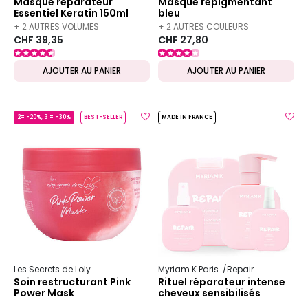
Masque réparateur
Masque repigmentant
Essentiel Keratin 150ml
bleu
+ 2 AUTRES VOLUMES
+ 2 AUTRES COULEURS
CHF 39,35
CHF 27,80
DISPONIBLES
DISPONIBLES
AJOUTER AU PANIER
AJOUTER AU PANIER
2= -20%, 3 = -30%
BEST-SELLER
MADE IN FRANCE
Les Secrets de Loly
Myriam.K Paris
Repair
Soin restructurant Pink
Rituel réparateur intense
Power Mask
cheveux sensibilisés