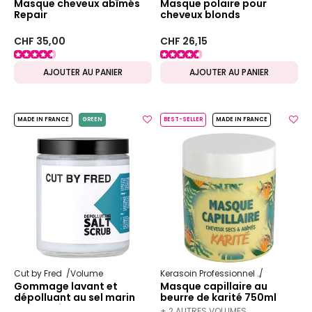
Masque cheveux abîmés
Masque polaire pour
Repair
cheveux blonds
CHF 35,00
CHF 26,15
AJOUTER AU PANIER
AJOUTER AU PANIER
MADE IN FRANCE
GREEN
BEST-SELLER
MADE IN FRANCE
Cut by Fred
Volume
Kerasoin Professionnel
Karité
Gommage lavant et
Masque capillaire au
dépolluant au sel marin
beurre de karité 750ml
Depolluting Salt Scrub
+ 2 AUTRES VOLUMES