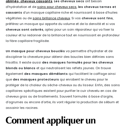
abîmés, cheveux cassants
.
Les cheveux secs
ont besoin
d’hydratation et de
soins pour cheveux secs
,
les cheveux ternes et
cassants
d’un masque capillaire riche et nourrissant à base d’huiles
végétales ou de
soins brillance cheveux
. Si vos
cheveux sont fins
,
préférez un masque qui apporte du volume et de la densité et si vos
cheveux sont colorés
, optez pour un soin réparateur qui va fixer la
couleur et lui redonner de la brillance tout en nourrissant en profondeur
la fibre capillaire fragilisée.
Un masque pour cheveux bouclés
va permettre d’hydrater et de
discipliner la chevelure pour obtenir des boucles bien définies sans
frisottis. Il existe aussi
des masques formulés pour les cheveux
blonds ou blancs
et qui neutralisent les reflets jaunes. On trouve
également
des masques démêlants
qui facilitent le coiffage ainsi
que
des masques protecteurs
qui enrobent le cheveu pour le
protéger de la chaleur du sèche-cheveux ou du lisseur. Enfin, des soins
capillaires spécifiques existent pour purifier le cuir chevelu en cas de
cheveux gras ou de tiraillements. Souvent formulés à base d’argile,
d’agrumes ou encore d’ortie, ils vont réguler la production de sébum et
assainir les racines.
Comment appliquer un